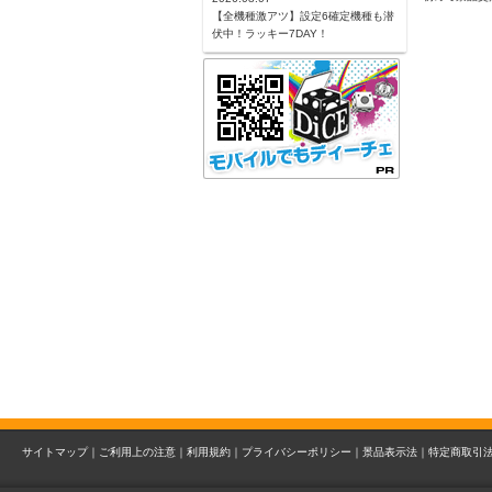
【全機種激アツ】設定6確定機種も潜
伏中！ラッキー7DAY！
サイトマップ｜
ご利用上の注意｜
利用規約｜
プライバシーポリシー｜
景品表示法｜
特定商取引