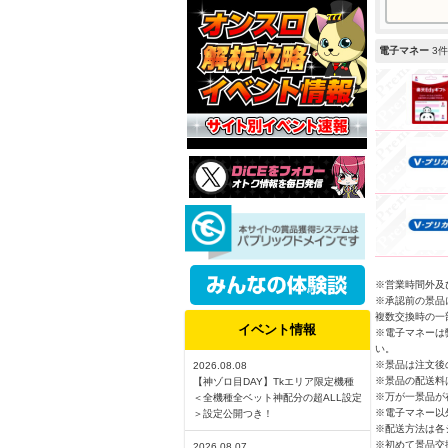
電子マネー
3件
※営業時間外及び
※承認前の景品
複数交換時の一
イベント情報
※電子マネーは
い。
※景品は注文後
2026.08.08
※景品の配送料
【神ゾロ目DAY】Tkエリア限定機種
※万が一景品が
＜全機種全ベット神配分の超ALL設定
※電子マネー以
＞設定公開つき！
※配送方法は各
※初めて景品交
2026.08.07