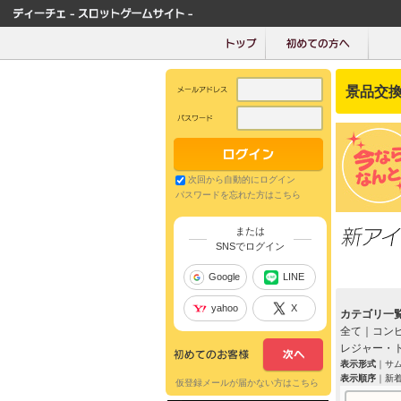
景品交換
次回から自動的にログイン
パスワードを忘れた方はこちら
または
SNSでログイン
Google
LINE
yahoo
X
カテゴリ一
全て
｜
コン
レジャー・
表示形式
｜
サ
表示順序
｜
新
仮登録メールが届かない方はこちら