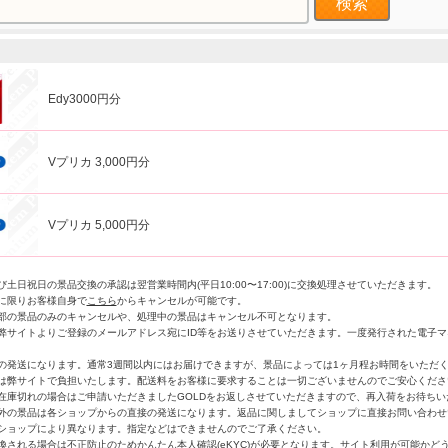
Edy3000円分
Vプリカ 3,000円分
Vプリカ 5,000円分
土日祝日の景品交換の承認は翌営業時間内(平日10:00〜17:00)に交換処理させていただきます。
に限りお客様自身で
こちら
からキャンセルが可能です。
部の景品のみのキャンセルや、処理中の景品はキャンセル不可となります。
弊サイトよりご登録のメールアドレス宛にID等をお送りさせていただきます。一度発行された電子
の発送になります。通常3週間以内にはお届けできますが、景品によっては1ヶ月程お時間をいただ
は弊サイトで負担いたします。配送料をお客様に要求することは一切ございませんのでご安心くださ
在庫切れの場合はご申請いただきましたGOLDをお返しさせていただきますので、再入荷をお待ち
外の景品は各ショップからの直接の発送になります。返品に関しましてショップに直接お問い合わせ
ショップにより異なります。指定などはできませんのでご了承ください。
換される場合は不正防止のためかんたん本人確認(eKYC)が必要となります。サイト利用が可能かど