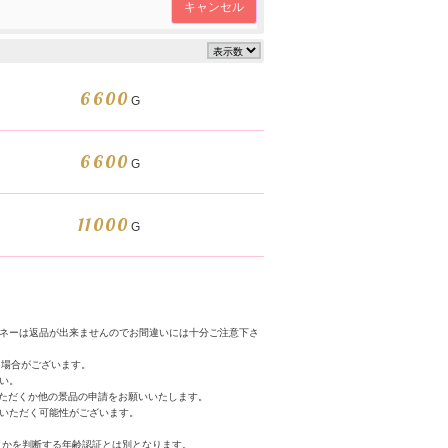
キャンセル
6600
G
6600
G
11000
G
マネーは返品が出来ませんのでお間違いには十分ご注意下さ
く場合がございます。
い。
いただくか他の景品の申請をお願いいたします。
いただく可能性がございます。
うかを判断する年齢認証とは別となります。