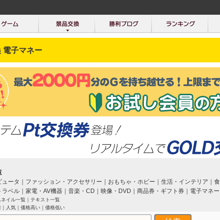
 電子マネー
覧
ピュータ
｜
ファッション・アクセサリー
｜
おもちゃ・ホビー
｜
生活・インテリア
｜
食
トラベル
｜
家電・AV機器
｜
音楽・CD
｜
映像・DVD
｜
商品券・ギフト券
｜
電子マネー
ムネイル一覧
｜
テキスト一覧
着
｜
人気
｜
価格高い
｜
価格低い