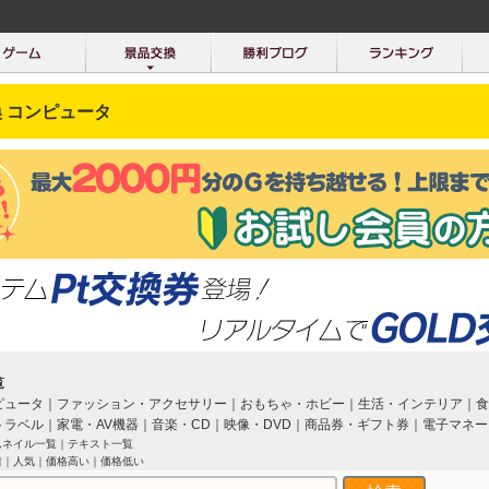
 コンピュータ
覧
ピュータ
｜
ファッション・アクセサリー
｜
おもちゃ・ホビー
｜
生活・インテリア
｜
食
トラベル
｜
家電・AV機器
｜
音楽・CD
｜
映像・DVD
｜
商品券・ギフト券
｜
電子マネー
ムネイル一覧
｜
テキスト一覧
着
｜
人気
｜
価格高い
｜
価格低い