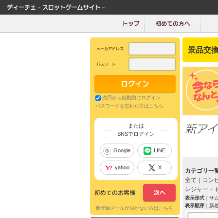
景品交換
次回から自動的にログイン
パスワードを忘れた方はこちら
または
SNSでログイン
Google
LINE
yahoo
X
カテゴリ一
全て
｜
コン
レジャー・
表示形式
｜
サ
表示順序
｜
新
仮登録メールが届かない方はこちら