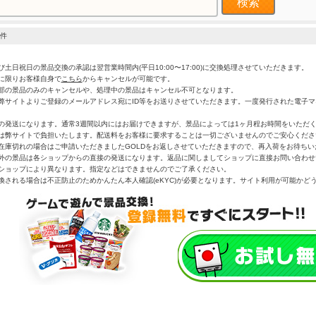
件
土日祝日の景品交換の承認は翌営業時間内(平日10:00〜17:00)に交換処理させていただきます。
に限りお客様自身で
こちら
からキャンセルが可能です。
部の景品のみのキャンセルや、処理中の景品はキャンセル不可となります。
弊サイトよりご登録のメールアドレス宛にID等をお送りさせていただきます。一度発行された電子
の発送になります。通常3週間以内にはお届けできますが、景品によっては1ヶ月程お時間をいただ
は弊サイトで負担いたします。配送料をお客様に要求することは一切ございませんのでご安心くださ
在庫切れの場合はご申請いただきましたGOLDをお返しさせていただきますので、再入荷をお待ち
外の景品は各ショップからの直接の発送になります。返品に関しましてショップに直接お問い合わせ
ショップにより異なります。指定などはできませんのでご了承ください。
換される場合は不正防止のためかんたん本人確認(eKYC)が必要となります。サイト利用が可能かど