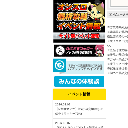
コンピュータ
0
※営業時間外及び
※承認前の景品
複数交換時の一
※電子マネーは
い。
※景品は注文後
※景品の配送料
※万が一景品が
※電子マネー以
※配送方法は各
※初めて景品交
イベント情報
2026.08.07
【全機種激アツ】設定6確定機種も潜
伏中！ラッキー7DAY！
2026.08.07
【DiCEミラクル7DAY】＜設定６＞確