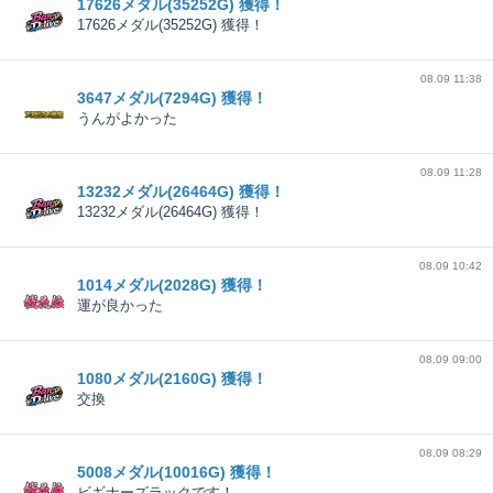
17626メダル(35252G) 獲得！
17626メダル(35252G) 獲得！
08.09 11:38
3647メダル(7294G) 獲得！
うんがよかった
08.09 11:28
13232メダル(26464G) 獲得！
13232メダル(26464G) 獲得！
08.09 10:42
1014メダル(2028G) 獲得！
運が良かった
08.09 09:00
1080メダル(2160G) 獲得！
交換
08.09 08:29
5008メダル(10016G) 獲得！
ビギナーズラックです！