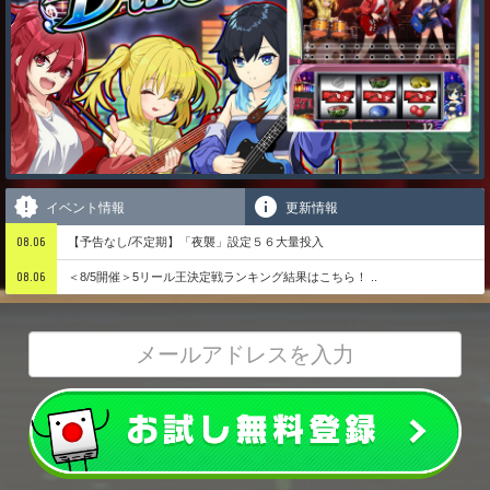
イベント情報
更新情報
08.06
【予告なし/不定期】「夜襲」設定５６大量投入
08.06
＜8/5開催＞5リール王決定戦ランキング結果はこちら！ ..