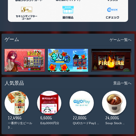
ゲーム
ゲーム一覧へ
人気景品
景品一覧へ
12,496G
6,600G
22,000G
24,000G
ド
一番搾り生ビール
Edy3000円分
QUOカードPay1 ..
Soup Stock ..
3 ..