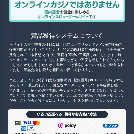
賞品獲得システムについて
当サイトの景品交換の仕組みは、現在はパブリックドメイン(特許権の
保護期間が終了したことにより、特定の権利者に帰属せず、社会全体で
共有されている状態)となり、適切な管理の下運営されております。昨
今のオンラインカジノに関する報道などでご不安を感じられる方もいら
っしゃるかもしれませんが、当サイトは厳格なルールのもとで運営され
ており、景品交換も適法な範囲内で行っております。
また、当サイトは特許 ( [文献種別]特許-[登録番号]3810626) が終了する
前から10年以上にわたり、健全なエンターテインメントを提供し続け
てきました。長年の運営実績があるからこそ、皆さまに安心して楽しん
でいただける環境を整えています。これまでの信頼と実績を大切にしな
がら、これからも皆さまにより良いサービスを提供してまいります。