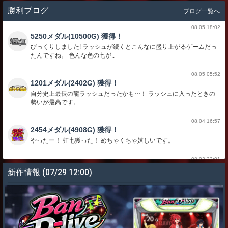
勝利ブログ
ブログ一覧へ
08.05 18:02
5250メダル(10500G) 獲得！
びっくりしました! ラッシュが続くとこんなに盛り上がるゲームだっ
たんですね。 色んな色の七が..
08.05 05:52
1201メダル(2402G) 獲得！
自分史上最長の龍ラッシュだったかも⋯！ ラッシュに入ったときの
勢いが最高です。
08.04 16:57
2454メダル(4908G) 獲得！
やったー！ 虹七獲った！ めちゃくちゃ嬉しいです。
08.03 22:01
5730メダル(11460G) 獲得！
新作情報
(07/29 12:00)
17連荘くらいして永遠に続きそうでした こういうのがあるから深海
伝説大好きです
08.02 06:57
13873メダル(27746G) 獲得！
しーさーがひかったぁ