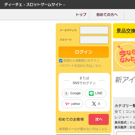
景品交換
次回から自動的にログイン
パスワードを忘れた方はこちら
または
SNSでログイン
Google
LINE
yahoo
X
カテゴリ一
全て
｜
コン
レジャー・
表示形式
｜
サ
表示順序
｜
新
仮登録メールが届かない方はこちら