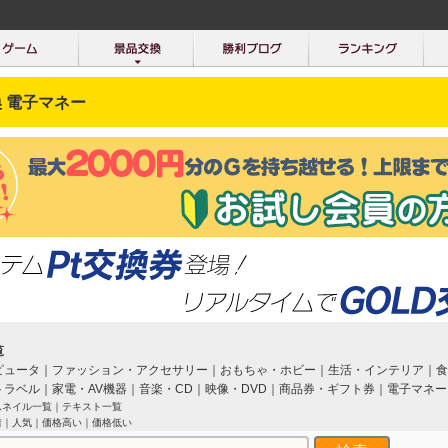
 電子マネー
覧
ピュータ
｜
ファッション・アクセサリー
｜
おもちゃ・ホビー
｜
生活・インテリア
｜
食
トラベル
｜
家電・AV機器
｜
音楽・CD
｜
映像・DVD
｜
商品券・ギフト券
｜
電子マネー
ムネイル一覧
｜
テキスト一覧
着
｜
人気
｜
価格高い
｜
価格低い