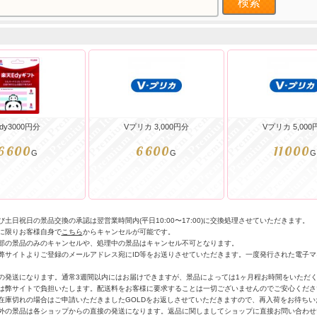
dy3000円分
Vプリカ 3,000円分
Vプリカ 5,000
6600
6600
11000
G
G
G
土日祝日の景品交換の承認は翌営業時間内(平日10:00〜17:00)に交換処理させていただきます。
に限りお客様自身で
こちら
からキャンセルが可能です。
部の景品のみのキャンセルや、処理中の景品はキャンセル不可となります。
弊サイトよりご登録のメールアドレス宛にID等をお送りさせていただきます。一度発行された電子
の発送になります。通常3週間以内にはお届けできますが、景品によっては1ヶ月程お時間をいただ
は弊サイトで負担いたします。配送料をお客様に要求することは一切ございませんのでご安心くださ
在庫切れの場合はご申請いただきましたGOLDをお返しさせていただきますので、再入荷をお待ち
外の景品は各ショップからの直接の発送になります。返品に関しましてショップに直接お問い合わせ