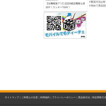
※配送方法は各
【全機種激アツ】設定6確定機種も潜
※初めて景品交
伏中！ラッキー7DAY！
サイトマップ｜
ご利用上の注意｜
利用規約｜
プライバシーポリシー｜
景品表示法｜
特定商取引