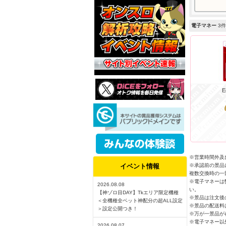
電子マネー
3件
E
※営業時間外及び
イベント情報
※承認前の景品
複数交換時の一
※電子マネーは
2026.08.08
い。
【神ゾロ目DAY】Tkエリア限定機種
※景品は注文後
＜全機種全ベット神配分の超ALL設定
※景品の配送料
＞設定公開つき！
※万が一景品が
※電子マネー以
2026.08.07