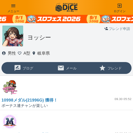
メニュー
ログイン
フレンド申請
ヨッシー
男性
A型
岐阜県
ブログ
メール
フレンド
09.30 05:52
10998メダル(21996G) 獲得！
ボーナス連チャンが楽しい