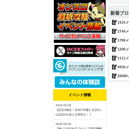
新着ブロ
1515
2744
1796
1200
1111
4930
20000
イベント情報
2026.08.09
【設定5確定！全BET対象】設定5に
は設定6を超える箇所が！？
2026.08.08
【神ゾロ目DAY】Tkエリア限定機種