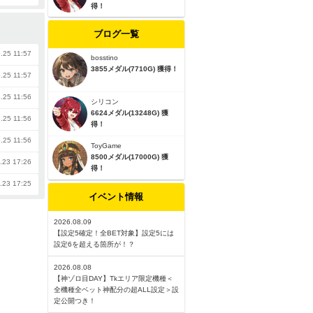
得！
ブログ一覧
.25 11:57
bosstino
3855メダル(7710G) 獲得！
.25 11:57
.25 11:56
シリコン
6624メダル(13248G) 獲
.25 11:56
得！
.25 11:56
ToyGame
8500メダル(17000G) 獲
.23 17:26
得！
.23 17:25
イベント情報
2026.08.09
【設定5確定！全BET対象】設定5には
設定6を超える箇所が！？
2026.08.08
【神ゾロ目DAY】Tkエリア限定機種＜
全機種全ベット神配分の超ALL設定＞設
定公開つき！