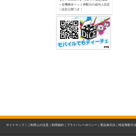
＜全機種全ベット神配分の超ALL設定
＞設定公開つき！
サイトマップ｜
ご利用上の注意｜
利用規約｜
プライバシーポリシー｜
景品表示法｜
特定商取引