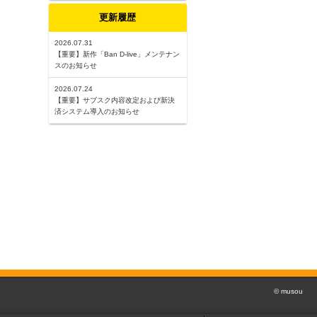
更新履歴
2026.07.31
【重要】新作「Ban D-live」メンテナン
スのお知らせ
2026.07.24
【重要】サブスク内容改定および新決
済システム導入のお知らせ
© musou