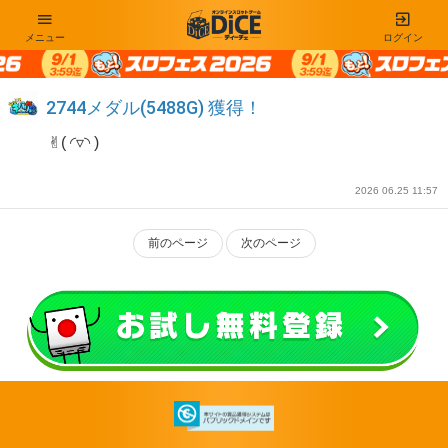
メニュー
ログイン
2744メダル(5488G) 獲得！
✌︎︎( ◜▿◝ )
2026 06.25 11:57
前のページ
次のページ