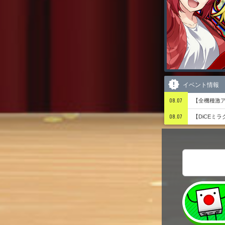
イベント情報
08.07
【全機種激ア
08.07
【DiCEミ