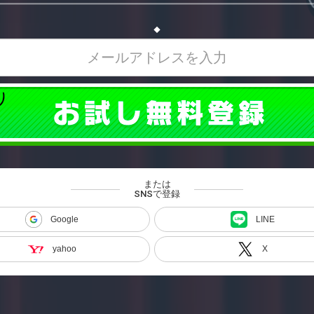
◆
または
SNSで登録
Google
LINE
yahoo
X