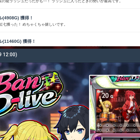
長の龍ラッシュだったかも⋯！ ラッシュに入ったときの勢いが最高です。
ル(4908G) 獲得！
 虹七獲った！ めちゃくちゃ嬉しいです。
ル(11460G) 獲得！
らいして永遠に続きそうでした こういうのがあるから深海伝説大好きです
9 12:00)
ダル(27746G) 獲得！
ひかったぁ