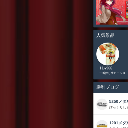
人気景品
11,000G
10,085G
12,496G
Vプリカ 5,000円分
日清 カップヌードル ..
一番搾り生ビール 3 ..
勝利ブログ
5250メダ
びっくりし
1201メダ