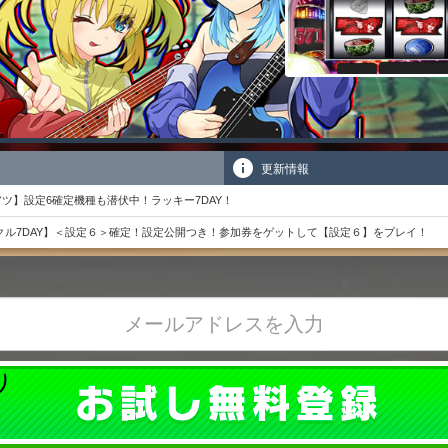
更新情報
ツ】設定6確定機種も潜伏中！ラッキー7DAY！
ラクル7DAY】＜設定６＞確定！設定公開つき！参加券をゲットして【設定６】をプレイ！