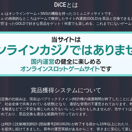
DiCEとは
ーチェ-はオンラインゲーム＋SNSの機能を持ったコミュニティサイトです。
ーチェ-の画期的なところはゲームで獲得したサイト内通貨(GOLD)を景品と交換できる
で貯まったGOLDで好きな景品をゲット！何度でも楽しめる、これまでにないゲーム
賞品獲得システムについて
品交換の仕組みは、現在はパブリックドメイン(特許権の保護期間が終了したことに
ず、社会全体で共有されている状態)となり、適切な管理の下運営されております。
する報道などでご不安を感じられる方もいらっしゃるかもしれませんが、当サイト
されており、景品交換も適法な範囲内で行っております。
特許 ( [文献種別]特許-[登録番号]3810626) が終了する前から10年以上にわた
トを提供し続けてきました。長年の運営実績があるからこそ、皆さまに安心して楽