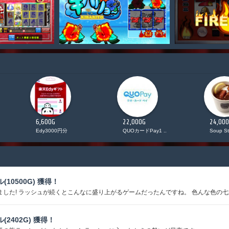
6,600G
22,000G
24,00
Edy3000円分
QUOカードPay1 ..
Soup St
ル(10500G) 獲得！
ました! ラッシュが続くとこんなに盛り上がるゲームだったんですね。 色んな色の七が
ル(2402G) 獲得！