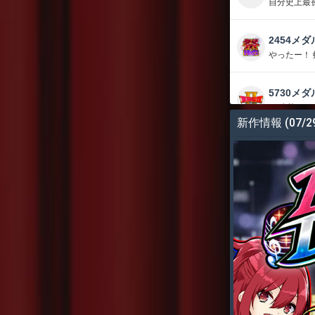
自分史上最
2454メダ
やったー！
5730メダ
17連荘く
新作情報
(07/2
13873メ
しーさーが