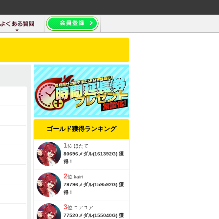
ゴールド獲得ランキング
1
位
ほたて
80696メダル(161392G) 獲
得！
2
位
kairi
79796メダル(159592G) 獲
得！
3
位
ユアユア
77520メダル(155040G) 獲