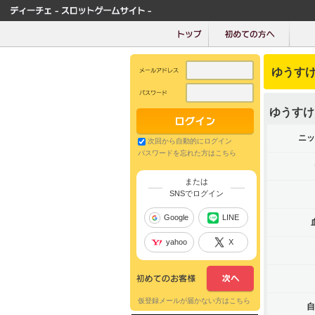
ゆうす
ゆうすけ
ニッ
次回から自動的にログイン
パスワードを忘れた方はこちら
または
SNSでログイン
Google
LINE
yahoo
X
仮登録メールが届かない方はこちら
自