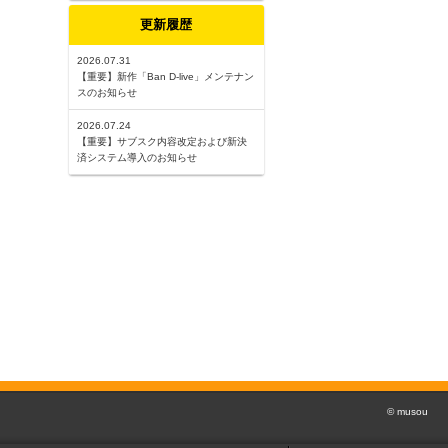
更新履歴
2026.07.31
【重要】新作「Ban D-live」メンテナン
スのお知らせ
2026.07.24
【重要】サブスク内容改定および新決
済システム導入のお知らせ
© musou