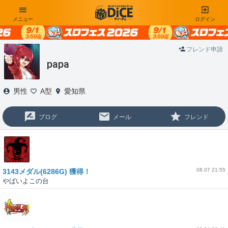
メニュー
ログイン
フレンド申請
papa
男性
A型
愛知県
ブログ
メール
フレンド
08.07 21:55
3143メダル(6286G) 獲得！
やばいよこの台