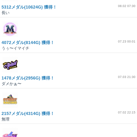
08.02 07:30
5312メダル(10624G) 獲得！
長い
07.23 00:01
4072メダル(8144G) 獲得！
うぅ〜イマイチ
07.03 21:30
1478メダル(2956G) 獲得！
ダメかぁ〜
07.02 22:15
2157メダル(4314G) 獲得！
無理