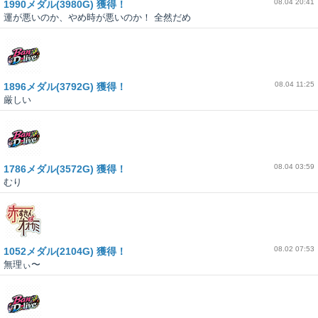
08.04 20:41
1990メダル(3980G) 獲得！
運が悪いのか、やめ時が悪いのか！ 全然だめ
08.04 11:25
1896メダル(3792G) 獲得！
厳しい
08.04 03:59
1786メダル(3572G) 獲得！
むり
08.02 07:53
1052メダル(2104G) 獲得！
無理ぃ〜