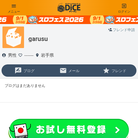
メニュー
ログイン
フレンド申請
garusu
男性
------
岩手県
ブログ
メール
フレンド
ブログはまだありません