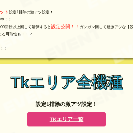
ット
設定1排除の激アツ設定！
伏中！！
設定公開！！
000回転以上回して清算すると
ガンガン回して超激アツな【
える可能性も・・？
く！！
Tkエリア全機種
設定1排除の激アツ設定！
TKエリア一覧