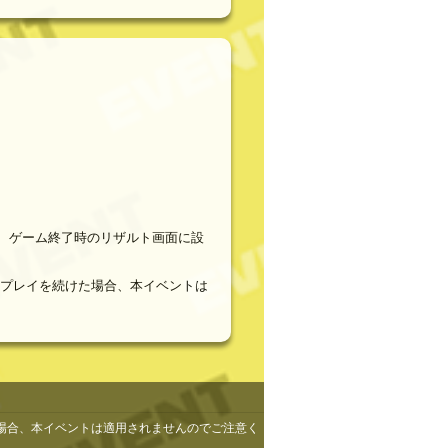
り、ゲーム終了時のリザルト画面に設
まプレイを続けた場合、本イベントは
場合、本イベントは適用されませんのでご注意く