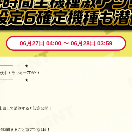
06月27日 04:00 〜 06月28日 03:59
━━━━…‥・★
伏中！ラッキー7DAY！
━━━━…‥・★
以上回して清算すると設定公開！
24時間まるごと激アツな1日！