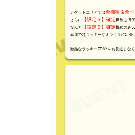
全機種＆全ベ
チケットエリアでは
【設定６】確定
さらに
機種も潜
【設定６】確定
なんと
機種のみ5
幸運で超ラッキーなミラクルに出会
激熱なラッキー7DAYをお見逃しな