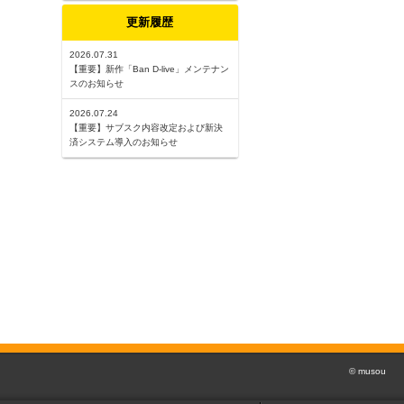
更新履歴
2026.07.31
【重要】新作「Ban D-live」メンテナン
スのお知らせ
2026.07.24
【重要】サブスク内容改定および新決
済システム導入のお知らせ
© musou