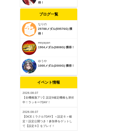
得！
ブログ一覧
なりの
29788メダル(59576G) 獲
得！
moyayan
1904メダル(3808G) 獲得！
ゆうや
1000メダル(2000G) 獲得！
イベント情報
2026.08.07
【全機種激アツ】設定6確定機種も潜伏
中！ラッキー7DAY！
2026.08.07
【DiCEミラクル7DAY】＜設定６＞確
定！設定公開つき！参加券をゲットし
て【設定６】をプレイ！