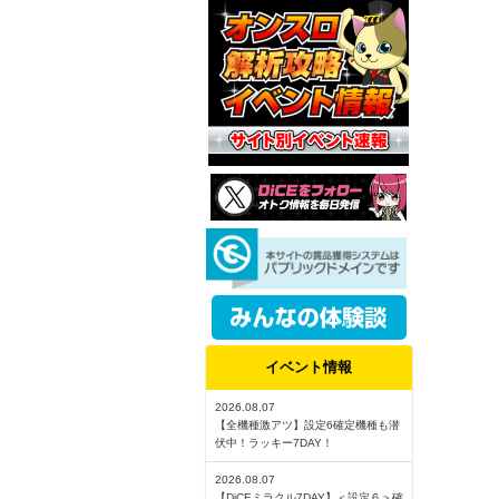
イベント情報
2026.08.07
【全機種激アツ】設定6確定機種も潜
伏中！ラッキー7DAY！
2026.08.07
【DiCEミラクル7DAY】＜設定６＞確