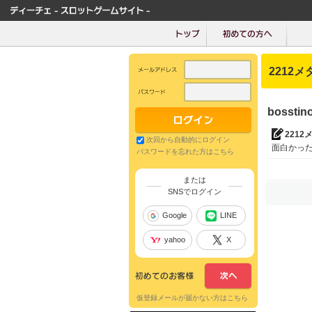
2212メ
bosst
2212
次回から自動的にログイン
面白かっ
パスワードを忘れた方はこちら
または
SNSでログイン
Google
LINE
yahoo
X
仮登録メールが届かない方はこちら