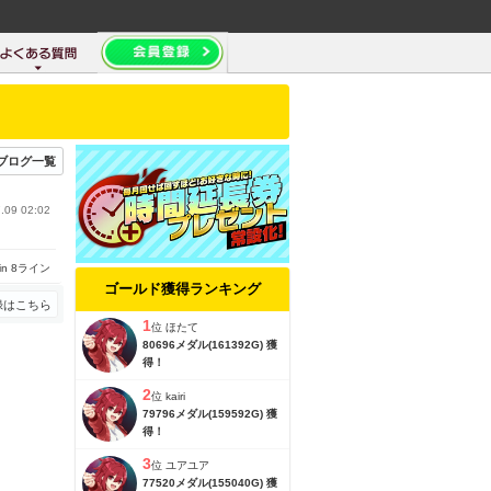
ブログ一覧
.09 02:02
in 8ライン
ゴールド獲得ランキング
録はこちら
1
位
ほたて
80696メダル(161392G) 獲
得！
2
位
kairi
79796メダル(159592G) 獲
得！
3
位
ユアユア
77520メダル(155040G) 獲