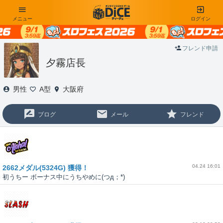
メニュー
ログイン
フレンド申請
夕霧店長
男性
A型
大阪府
ブログ
メール
フレンド
04.24 16:01
2662メダル(5324G) 獲得！
初うちー ボーナス中にうちやめに(つд；*)