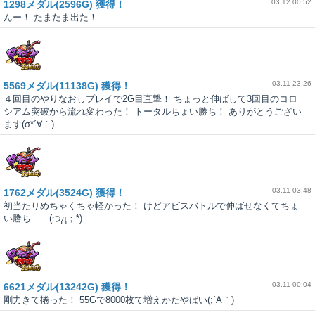
03.12 00:52
1298メダル(2596G) 獲得！
んー！ たまたま出た！
03.11 23:26
5569メダル(11138G) 獲得！
４回目のやりなおしプレイで2G目直撃！ ちょっと伸ばして3回目のコロ
シアム突破から流れ変わった！ トータルちょい勝ち！ ありがとうござい
ます(σ*´∀｀)
03.11 03:48
1762メダル(3524G) 獲得！
初当たりめちゃくちゃ軽かった！ けどアビスバトルで伸ばせなくてちょ
い勝ち……(つд；*)
03.11 00:04
6621メダル(13242G) 獲得！
剛力きて捲った！ 55Gで8000枚て増えかたやばい(;´A｀)