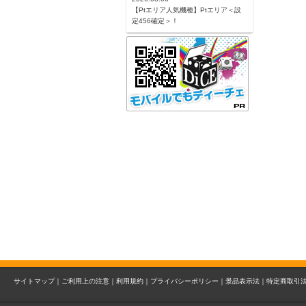
【Ptエリア人気機種】Ptエリア＜設
定456確定＞！
サイトマップ｜
ご利用上の注意｜
利用規約｜
プライバシーポリシー｜
景品表示法｜
特定商取引