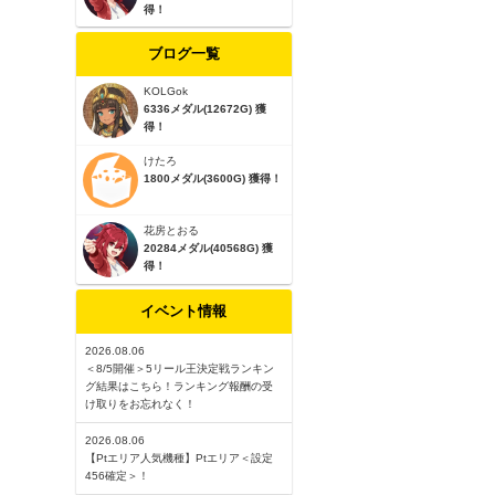
得！
ブログ一覧
KOLGok
6336メダル(12672G) 獲
得！
けたろ
1800メダル(3600G) 獲得！
花房とおる
20284メダル(40568G) 獲
得！
イベント情報
2026.08.06
＜8/5開催＞5リール王決定戦ランキン
グ結果はこちら！ランキング報酬の受
け取りをお忘れなく！
2026.08.06
【Ptエリア人気機種】Ptエリア＜設定
456確定＞！