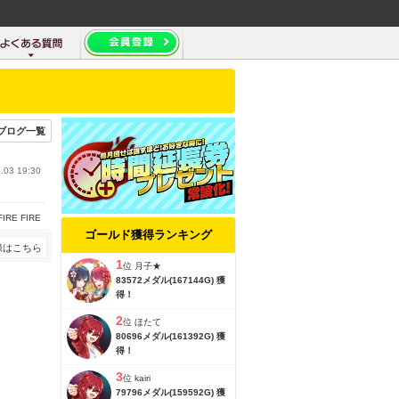
ブログ一覧
.03 19:30
FIRE FIRE
ゴールド獲得ランキング
録はこちら
1
位
月子★
83572メダル(167144G) 獲
得！
2
位
ほたて
80696メダル(161392G) 獲
得！
3
位
kairi
79796メダル(159592G) 獲