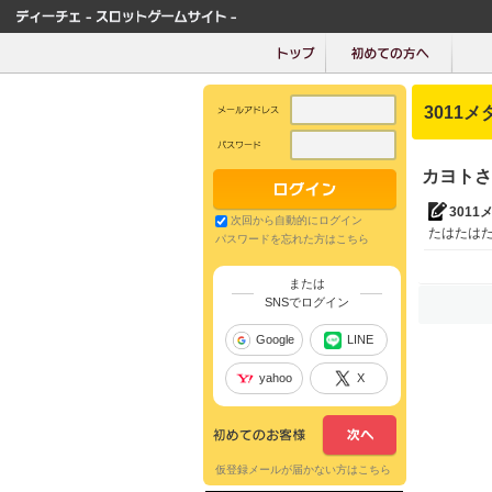
3011メ
カヨトさ
3011
次回から自動的にログイン
たはたは
パスワードを忘れた方はこちら
または
SNSでログイン
Google
LINE
yahoo
X
仮登録メールが届かない方はこちら