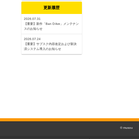
更新履歴
2026.07.31
【重要】新作「Ban D-live」メンテナン
スのお知らせ
2026.07.24
【重要】サブスク内容改定および新決
済システム導入のお知らせ
© musou