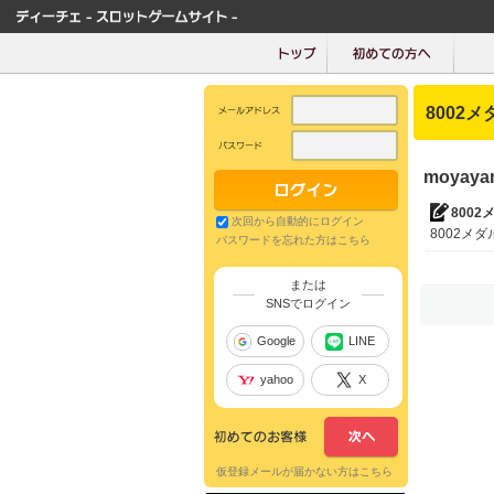
8002メ
moyay
8002
次回から自動的にログイン
8002メダル
パスワードを忘れた方はこちら
または
SNSでログイン
Google
LINE
yahoo
X
仮登録メールが届かない方はこちら