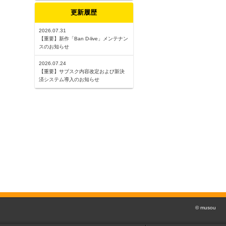
更新履歴
2026.07.31
【重要】新作「Ban D-live」メンテナン
スのお知らせ
2026.07.24
【重要】サブスク内容改定および新決
済システム導入のお知らせ
© musou