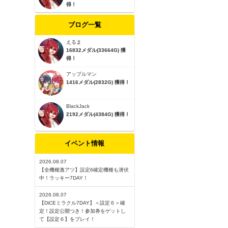
得！
ブログ一覧
えるま
16832メダル(33664G) 獲
得！
アップルマン
1416メダル(2832G) 獲得！
BlackJack
2192メダル(4384G) 獲得！
イベント情報
2026.08.07
【全機種激アツ】設定6確定機種も潜伏
中！ラッキー7DAY！
2026.08.07
【DiCEミラクル7DAY】＜設定６＞確
定！設定公開つき！参加券をゲットし
て【設定６】をプレイ！