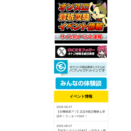
イベント情報
2026.08.07
【全機種激アツ】設定6確定機種も潜
伏中！ラッキー7DAY！
2026.08.07
【DiCEミラクル7DAY】＜設定６＞確