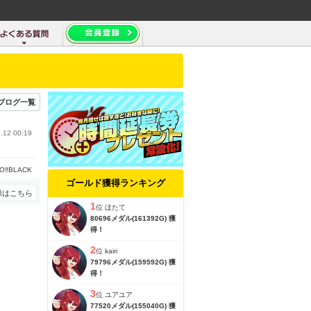
ブログ一覧
.12 00:19
O‼BLACK
ゴールド獲得ランキング
録はこちら
1
位
ほたて
80696メダル(161392G) 獲
得！
2
位
kairi
79796メダル(159592G) 獲
得！
3
位
ユアユア
77520メダル(155040G) 獲