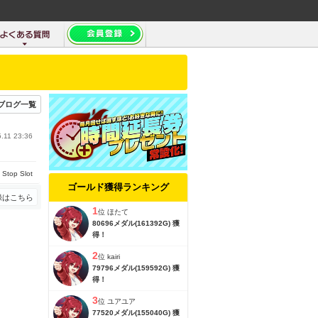
ブログ一覧
.11 23:36
top Slot
ゴールド獲得ランキング
録はこちら
1
位
ほたて
80696メダル(161392G) 獲
得！
2
位
kairi
79796メダル(159592G) 獲
得！
3
位
ユアユア
77520メダル(155040G) 獲