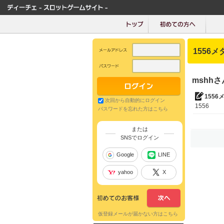
1556メ
mshh
1556
次回から自動的にログイン
1556
パスワードを忘れた方はこちら
または
SNSでログイン
Google
LINE
yahoo
X
仮登録メールが届かない方はこちら