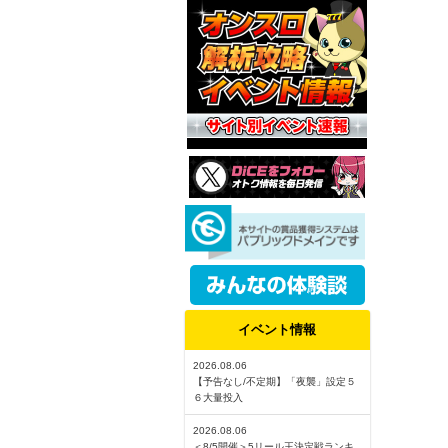
イベント情報
2026.08.06
【予告なし/不定期】「夜襲」設定５
６大量投入
2026.08.06
＜8/5開催＞5リール王決定戦ランキ