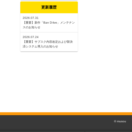
更新履歴
2026.07.31
【重要】新作「Ban D-live」メンテナン
スのお知らせ
2026.07.24
【重要】サブスク内容改定および新決
済システム導入のお知らせ
© musou