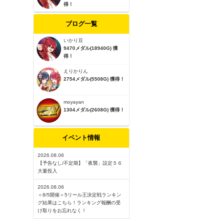
得！
ブログ一覧
いかり豆
9470メダル(18940G) 獲
得！
えりかりん
2754メダル(5508G) 獲得！
moyayan
1304メダル(2608G) 獲得！
イベント情報
2026.08.06
【予告なし/不定期】「夜襲」設定５６
大量投入
2026.08.06
＜8/5開催＞5リール王決定戦ランキン
グ結果はこちら！ランキング報酬の受
け取りをお忘れなく！