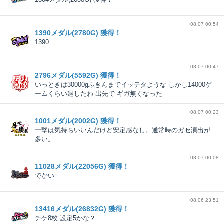
08.07 00:54
1390メダル(2780G) 獲得！
1390
08.07 00:47
2796メダル(5592G) 獲得！
いっときは30000gふきんまでイッテタような しかし14000ゲ
ームくらい廻したわ 出先で ギガ無くなった
08.07 00:23
1001メダル(2002G) 獲得！
一撃は気持ちいいんだけど安定感なし。通常時のガセ演出が
多い。
08.07 00:08
11028メダル(22056G) 獲得！
でかい
08.06 23:51
13416メダル(26832G) 獲得！
チケ8枚 設定5かな？