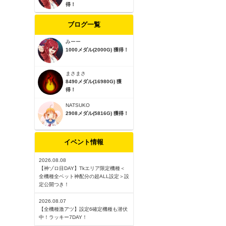
得！
ブログ一覧
みーー
1000メダル(2000G) 獲得！
まさまさ
8490メダル(16980G) 獲
得！
NATSUKO
2908メダル(5816G) 獲得！
イベント情報
2026.08.08
【神ゾロ目DAY】Tkエリア限定機種＜
全機種全ベット神配分の超ALL設定＞設
定公開つき！
2026.08.07
【全機種激アツ】設定6確定機種も潜伏
中！ラッキー7DAY！