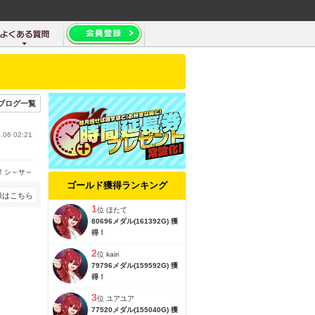
ブログ一覧
.06 02:21
！シ～サ～
ゴールド獲得ランキング
録はこちら
1
位
ほたて
80696メダル(161392G) 獲
得！
2
位
kairi
79796メダル(159592G) 獲
得！
3
位
ユアユア
77520メダル(155040G) 獲