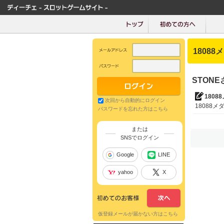
18088
STON
1808
次回から自動的にログイン
18088メダ
パスワードを忘れた方はこちら
または
SNSでログイン
Google
LINE
yahoo
X
仮登録メールが届かない方はこちら