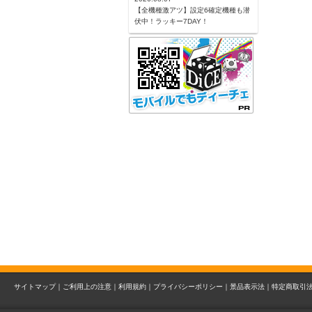
【全機種激アツ】設定6確定機種も潜
伏中！ラッキー7DAY！
サイトマップ｜
ご利用上の注意｜
利用規約｜
プライバシーポリシー｜
景品表示法｜
特定商取引