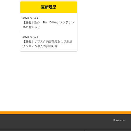
更新履歴
2026.07.31
【重要】新作「Ban D-live」メンテナン
スのお知らせ
2026.07.24
【重要】サブスク内容改定および新決
済システム導入のお知らせ
© musou