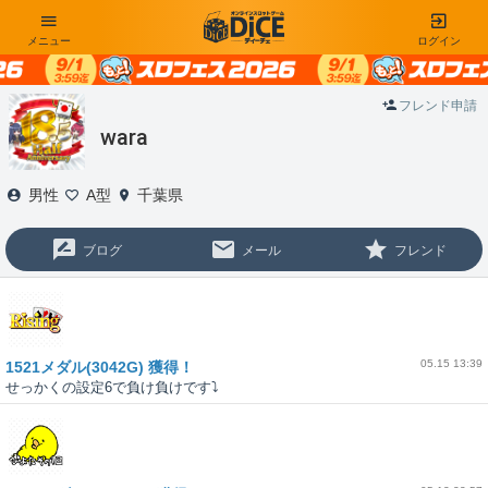
メニュー
ログイン
フレンド申請
wara
男性
A型
千葉県
ブログ
メール
フレンド
05.15 13:39
1521メダル(3042G) 獲得！
せっかくの設定6で負け負けです⤵️