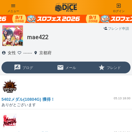
メニュー
ログイン
フレンド申請
mae422
女性
------
京都府
ブログ
メール
フレンド
05.13 18:00
5402メダル(10804G) 獲得！
ありがとございます