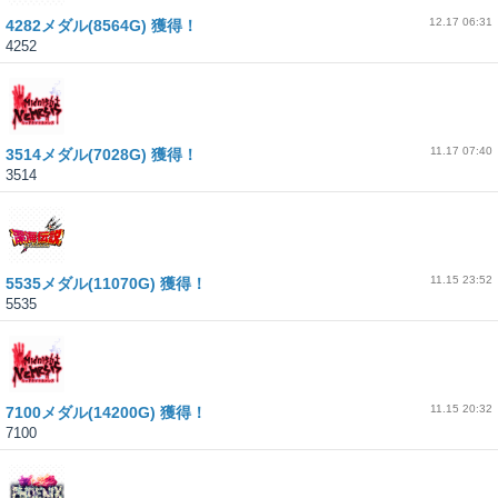
12.17 06:31
4282メダル(8564G) 獲得！
4252
11.17 07:40
3514メダル(7028G) 獲得！
3514
11.15 23:52
5535メダル(11070G) 獲得！
5535
11.15 20:32
7100メダル(14200G) 獲得！
7100