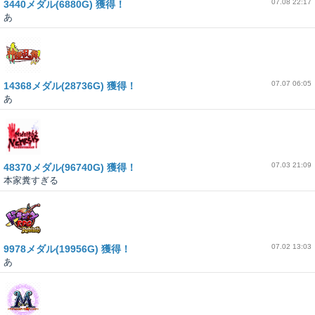
07.08 22:17
3440メダル(6880G) 獲得！
あ
07.07 06:05
14368メダル(28736G) 獲得！
あ
07.03 21:09
48370メダル(96740G) 獲得！
本家糞すぎる
07.02 13:03
9978メダル(19956G) 獲得！
あ