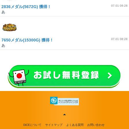
07.01 08:28
2836メダル(5672G) 獲得！
あ
07.01 08:28
7650メダル(15300G) 獲得！
あ
DiCEについて
サイトマップ
よくある質問
お問い合わせ