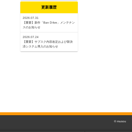
更新履歴
2026.07.31
【重要】新作「Ban D-live」メンテナン
スのお知らせ
2026.07.24
【重要】サブスク内容改定および新決
済システム導入のお知らせ
© musou