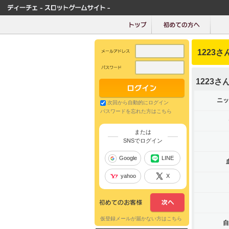
1223さ
1223
ニッ
次回から自動的にログイン
パスワードを忘れた方はこちら
または
SNSでログイン
Google
LINE
yahoo
X
仮登録メールが届かない方はこちら
自