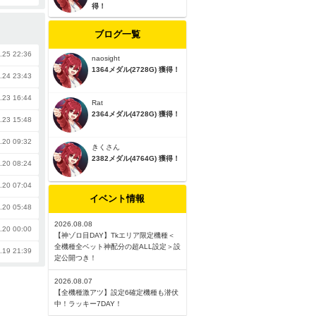
得！
ブログ一覧
.25 22:36
naosight
1364メダル(2728G) 獲得！
.24 23:43
.23 16:44
Rat
2364メダル(4728G) 獲得！
.23 15:48
.20 09:32
きくさん
2382メダル(4764G) 獲得！
.20 08:24
.20 07:04
イベント情報
.20 05:48
2026.08.08
.20 00:00
【神ゾロ目DAY】Tkエリア限定機種＜
全機種全ベット神配分の超ALL設定＞設
.19 21:39
定公開つき！
2026.08.07
【全機種激アツ】設定6確定機種も潜伏
中！ラッキー7DAY！