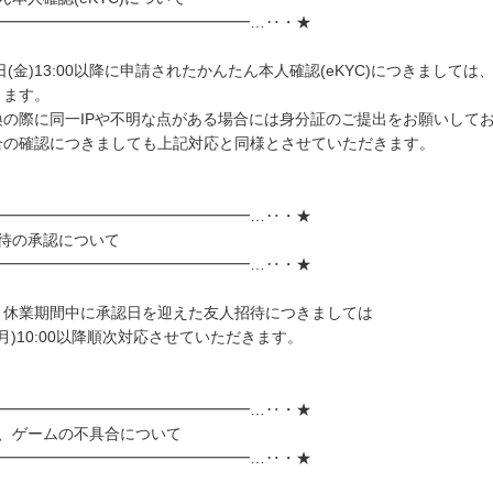
━━━━━━━━━━━━━━━━━…‥・★
7日(金)13:00以降に申請されたかんたん本人確認(eKYC)につきましては、
きます。
換の際に同一IPや不明な点がある場合には身分証のご提出をお願いして
合の確認につきましても上記対応と同様とさせていただきます。
━━━━━━━━━━━━━━━━━…‥・★
招待の承認について
━━━━━━━━━━━━━━━━━…‥・★
ト休業期間中に承認日を迎えた友人招待につきましては
(月)10:00以降順次対応させていただきます。
━━━━━━━━━━━━━━━━━…‥・★
ト、ゲームの不具合について
━━━━━━━━━━━━━━━━━…‥・★