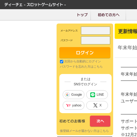
更新情
年末年
次回から自動的にログイン
パスワードを忘れた方はこちら
━━━
年末年
または
━━━
SNSでログイン
年末年
Google
LINE
ユーザ
yahoo
X
━━━
サポート最
サポート
仮登録メールが届かない方はこちら
※12月