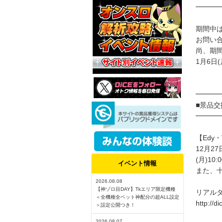
━━━
期間中
お問い
尚、期
1月6日
━━━
■景品交
━━━
【Edy
12月2
(月)1
イベント情報
また、
2026.08.08
【神ゾロ目DAY】Tkエリア限定機種
リアルタ
＜全機種全ベット神配分の超ALL設定
http://d
＞設定公開つき！
2026.08.07