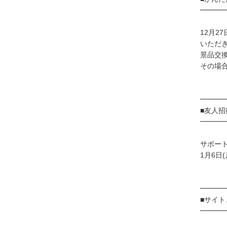
━━━
12月2
いただ
景品交
その場
━━━
■友人
━━━
サポー
1月6日
━━━
■サイ
━━━