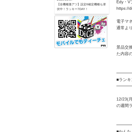
Edy・
【全機種激アツ】設定6確定機種も潜
https://
伏中！ラッキー7DAY！
電子マネ
通常よ
景品交
た内容の
━━━
■ラン
━━━
12/23
の週間ラ
━━━
■かんた