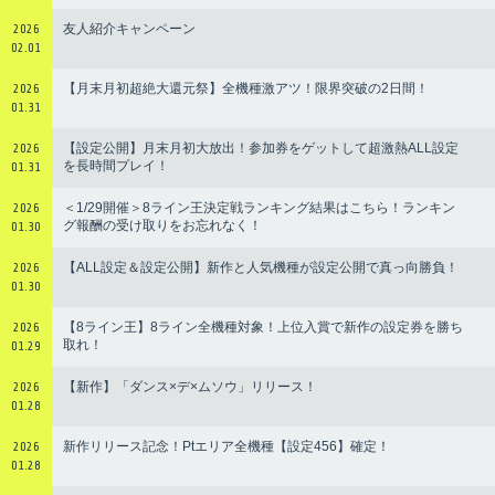
2026
友人紹介キャンペーン
02.01
2026
【月末月初超絶大還元祭】全機種激アツ！限界突破の2日間！
01.31
2026
【設定公開】月末月初大放出！参加券をゲットして超激熱ALL設定
を長時間プレイ！
01.31
2026
＜1/29開催＞8ライン王決定戦ランキング結果はこちら！ランキン
グ報酬の受け取りをお忘れなく！
01.30
2026
【ALL設定＆設定公開】新作と人気機種が設定公開で真っ向勝負！
01.30
2026
【8ライン王】8ライン全機種対象！上位入賞で新作の設定券を勝ち
取れ！
01.29
2026
【新作】「ダンス×デ×ムソウ」リリース！
01.28
2026
新作リリース記念！Ptエリア全機種【設定456】確定！
01.28