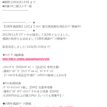
■期間:12/03(月) 3:59 まで
■対象:Ptご購入ﾕｰｻﾞｰ様
────────────
━━━━━━━━…‥･★
【5周年感謝祭】12/2まで ﾛﾝﾄﾞ連日満員御礼!他5大ｲﾍﾞ開催中!
━━━━━━━━…‥･★
2012年11月でﾃﾞｨｰﾁｪが誕生して丸5年となりました｡
感謝の気持ちを込めまして5周年感謝ｲﾍﾞﾝﾄ開催中!
延長決定しました! 12/3(月) 3:59まで!
★ｷﾝｸﾞﾀﾞﾑ輪舞曲
http://dice-online.jp/app/game/vslot
♪ｽｷｬｯﾀｰ5【5555ﾒﾀﾞﾙ】+【設定5】常時大量!
♪勝利ﾌﾞﾛｸﾞで【ｷﾝｸﾞﾀﾞﾑﾙｰﾑ】ｱﾊﾞﾀｰｹﾞｯﾄ!
【ﾊﾞﾄﾙｴﾘｱも高設定中!新ｹﾞｰﾑのﾁｹｯﾄ確保にもｵｽｽﾒ】
★ｻｲﾄ利用特典
♪ﾃﾞｲﾘｰﾁｬﾝｽﾊｽﾞﾚ無し【5Pt】当選率増量
♪勝利ﾌﾞﾛｸﾞがﾋﾟｯｸｱｯﾌﾟされると特典【55Pt】
♪5,000円分以上の購入Ptが【いつでも増量中】!
◆5周年感謝ｲﾍﾞﾝﾄ開催