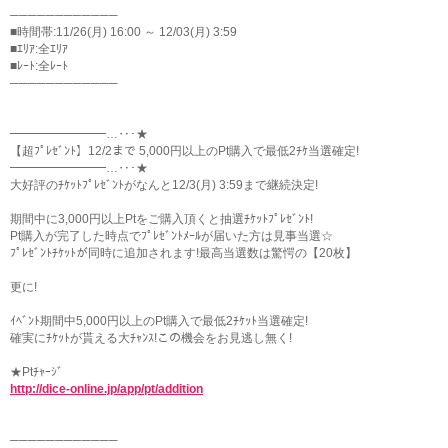
────────────
■時間帯:11/26(月) 16:00 ～ 12/03(月) 3:59
■ｴﾘｱ:全ｴﾘｱ
■ﾚｰﾄ:全ﾚｰﾄ
────────────
━━━━━━━━…‥･★
【超ﾌﾟﾚｾﾞﾝﾄ】12/2まで 5,000円以上のPt購入で最低2ﾁｹ当選確定!
━━━━━━━━…‥･★
大好評のﾁｹｯﾄﾌﾟﾚｾﾞﾝﾄがなんと12/3(月) 3:59まで継続決定!
期間中に3,000円以上Ptをご購入頂くと抽選ﾁｹｯﾄﾌﾟﾚｾﾞﾝﾄ!
Pt購入が完了した時点でﾌﾟﾚｾﾞﾝﾄﾒｰﾙが届いた方は見事当選☆
ﾌﾟﾚｾﾞﾝﾄﾁｹｯﾄが同時に追加されます!最高当選数は驚愕の【20枚】
更に!
ｲﾍﾞﾝﾄ期間中5,000円以上のPt購入で最低2ﾁｹｯﾄ当選確定!
確実にﾁｹｯﾄが貰える大ﾁｬﾝｽ!この機会をお見逃し無く!
★Ptﾁｬｰｼﾞ
http://dice-online.jp/app/pt/addition
────────────