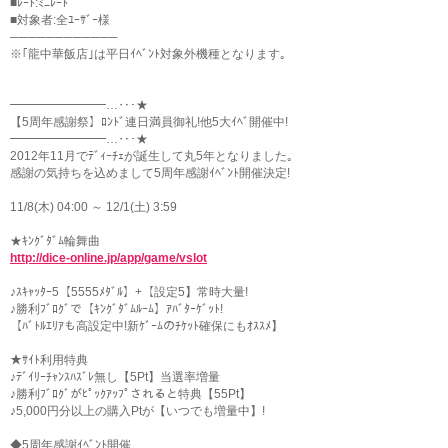
■ﾚｰﾄ:ﾐﾆﾚｰﾄ
■対象者:全ﾕｰｻﾞｰ様
────────────
※｢龍中華飯店｣は平日ｲﾍﾞﾝﾄ対象外機種となります｡
━━━━━━━━…‥･★
【5周年感謝祭】ﾛﾝﾄﾞ連日満員御礼!他5大ｲﾍﾞ開催中!
━━━━━━━━…‥･★
2012年11月でﾃﾞｨｰﾁｪが誕生して丸5年となりました｡
感謝の気持ちを込めまして5周年感謝ｲﾍﾞﾝﾄ開催決定!
11/8(木) 04:00 ～ 12/1(土) 3:59
★ｷﾝｸﾞﾀﾞﾑ輪舞曲
http://dice-online.jp/app/game/vslot
♪ｽｷｬｯﾀｰ5【5555ﾒﾀﾞﾙ】+【設定5】常時大量!
♪勝利ﾌﾞﾛｸﾞで【ｷﾝｸﾞﾀﾞﾑﾙｰﾑ】ｱﾊﾞﾀｰｹﾞｯﾄ!
【ﾊﾞﾄﾙｴﾘｱも高設定中!新ｹﾞｰﾑのﾁｹｯﾄ確保にもｵｽｽﾒ】
★ｻｲﾄ利用特典
♪ﾃﾞｲﾘｰﾁｬﾝｽﾊｽﾞﾚ無し【5Pt】当選率増量
♪勝利ﾌﾞﾛｸﾞがﾋﾟｯｸｱｯﾌﾟされると特典【55Pt】
♪5,000円分以上の購入Ptが【いつでも増量中】!
◆5周年感謝ｲﾍﾞﾝﾄ開催