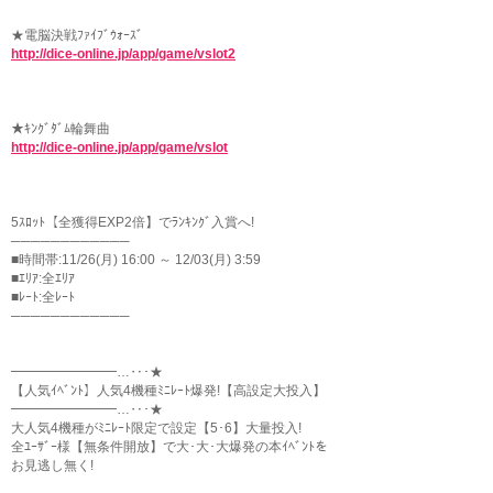
★電脳決戦ﾌｧｲﾌﾞｳｫｰｽﾞ
http://dice-online.jp/app/game/vslot2
★ｷﾝｸﾞﾀﾞﾑ輪舞曲
http://dice-online.jp/app/game/vslot
5ｽﾛｯﾄ【全獲得EXP2倍】でﾗﾝｷﾝｸﾞ入賞へ!
────────────
■時間帯:11/26(月) 16:00 ～ 12/03(月) 3:59
■ｴﾘｱ:全ｴﾘｱ
■ﾚｰﾄ:全ﾚｰﾄ
────────────
━━━━━━━━…‥･★
【人気ｲﾍﾞﾝﾄ】人気4機種ﾐﾆﾚｰﾄ爆発!【高設定大投入】
━━━━━━━━…‥･★
大人気4機種がﾐﾆﾚｰﾄ限定で設定【5･6】大量投入!
全ﾕｰｻﾞｰ様【無条件開放】で大･大･大爆発の本ｲﾍﾞﾝﾄを
お見逃し無く!