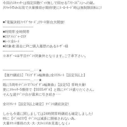
今回のｽｷｬｯﾀｰは指定回数ﾍﾞｯﾄ無しで回せる｢ﾌﾘｰｽﾋﾟﾝ｣への鍵｡
片ｷｬﾗのみ出現で大量獲得が期待!更にﾋｰﾛｰﾓｰﾄﾞ時は無制限回転に!
■｢電脳決戦ﾌｧｲﾌﾞｳｫｰｽﾞ｣ﾘﾘｰｽ!新台大開放!
────────────
■時間帯:全時間帯
■ｴﾘｱ:ﾄﾚｼﾞｬｰｴﾘｱ
■ﾚｰﾄ:全ﾚｰﾄ
■対象者:過去にPtご購入履歴のあるﾕｰｻﾞｰ様
────────────
※本ｹﾞｰﾑは平日ｲﾍﾞﾝﾄ対象外となります｡ご了承下さい｡
━━━━━━━━…‥･★
【激ｱﾂ継続1】｢ｷﾝｸﾞﾀﾞﾑ輪舞曲｣全ｴﾘｱﾚｰﾄ【設定3以上】
━━━━━━━━…‥･★
既に5周年ｲﾍﾞﾝﾄで｢ｷﾝｸﾞﾀﾞﾑ輪舞曲｣【設定5】常時大量!
更にｽｷｬｯﾀｰ5獲得で【5555ﾒﾀﾞﾙ】と既にｲﾍﾞﾝﾄ盛りだくさん｡
そんな超ｲﾍﾞﾝﾄ台が週末に引き続き･･･
全ｴﾘｱﾚｰﾄ【設定3以上確定】ｲﾍﾞﾝﾄ継続決定!
しかも今週に関しましては24時間常時継続も確定しました!
特に【ﾊﾞﾄﾙｴﾘｱ】ｲﾍﾞﾝﾄは滅多に開催されない為､
大量ﾁｹｯﾄ獲得の大･大･大ﾁｬﾝｽ!お見逃しなく♪