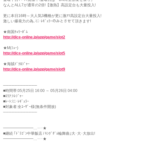
なんとALL7が通常の2倍!【激熱】高設定台も大量投入!
更に本日16時～大人気3機種が更に激ｱﾂ高設定台大量投入!
激しい爆発力の為､ﾐﾆ･ﾚｷﾞｭﾗｰのみとさせて頂きます!
★南国ﾁｪﾘｰﾎﾞﾑ
http://dice-online.jp/app/game/slot2
★M(ﾐｭｰ)
http://dice-online.jp/app/game/slot5
★海賊ﾄﾞｸﾛｼﾞｬｰ
http://dice-online.jp/app/game/slot9
────────────
■時間帯:05月25日 16:00 ～ 05月26日 04:00
■ｴﾘｱ:ﾄﾚｼﾞｬｰ
■ﾚｰﾄ:ﾐﾆ･ﾚｷﾞｭﾗｰ
■対象者:全ﾕｰｻﾞｰ様(無条件開放)
────────────
━━━━━━━━…‥･★
■継続 ｢ﾄﾞﾗｺﾞﾝ中華飯店 / ｷﾝｸﾞﾀﾞﾑ輪舞曲｣大･大･大放出!
━━━━━━━━…‥･★