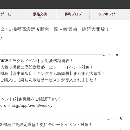
２+１機種高設定★新台「龍＋輪舞曲」継続大開放！
23
dex ━━━━━━━━━━━━━━━━━━━━━━━━━…‥・★
DiCEミラクルイベント」対象機種発表！
 大人気３機種に高設定爆盛！全レートイベント対象！
 新機種【龍中華飯店・キングダム輪舞曲】まだまだ大放出！
Ptご購入に【楽ちん振込サービス】が導入されました！
─────────────────────────────
ベント(対象機種をご確認下さい)
ice-online.jp/app/event/weekly
━━━━━━━━━━━━━━━━━━━━━━━━━━━…‥・★
気３機種に高設定爆盛！更に全レートイベント対象！