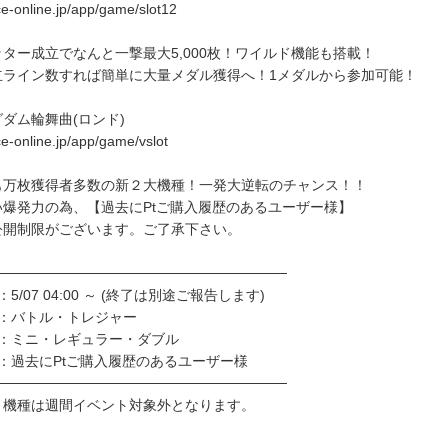
ice-online.jp/app/game/slot12
ター成立でなんと一撃最大5,000枚！ワイルド機能も搭載！
立ライン数すれば簡単に大量メダル獲得へ！1メダルから参加可能！
ダム輪舞曲(ロンド)
ice-online.jp/app/game/vslot
も万枚獲得者多数の新２大機種！一発大逆転のチャンス！！
い爆発力の為、【過去にPtご購入履歴のあるユーザー様】
公開制限がございます。ご了承下さい。
─────────────────────────────
5/07 04:00 ～ (終了は別途ご報告します)
ア：バトル・トレジャー
ト：ミニ・レギュラー・ダブル
：過去にPtご購入履歴のあるユーザー様
─────────────────────────────
２機種は週間イベント対象外となります。