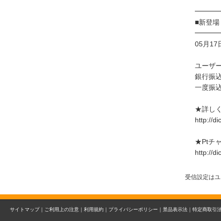
━━━
■新登場
━━━
05月1
ユーザ
銀行振
一度振
★詳し
http://d
★Ptチ
http://di
受信設定はユ
サイトマップ｜
ご利用上の注意｜
利用規約｜
プライバシーポリシー｜
景品表示法｜
特定商取引