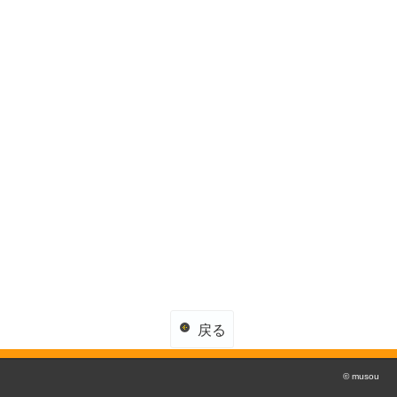
戻る
© musou