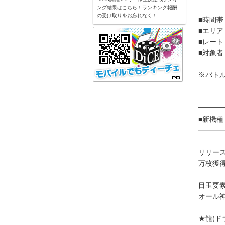
ング結果はこちら！ランキング報酬
─────
の受け取りをお忘れなく！
■時間帯：5
■エリ
■レー
■対象
─────
※バト
━━━
■新機
━━━
リリー
万枚獲
目玉要
オール神
★龍(ド