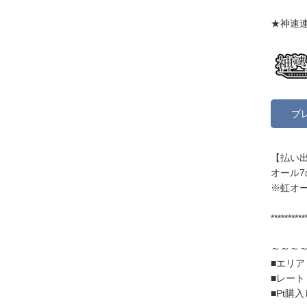
★神速
プ
【払い出
オール7
※虹オー
**********
～～～
■エリ
■レー
■Pt購