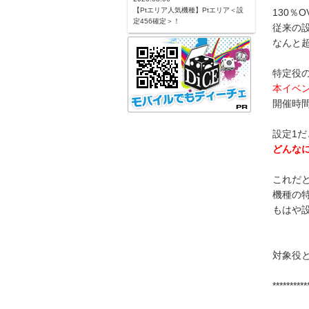
【Ptエリア人気機種】Ptエリア＜設
130％
定456確定＞！
従来の
なんと
特定役
本イベン
開催時
設定1
どんなに
これだ
機種の
もはや
対象役
**********