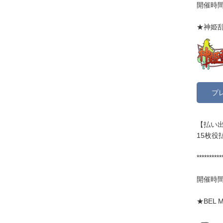
開催時間:
★神姫乱
プ
【払い出
15枚役
**********
開催時間:
★BEL 