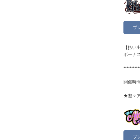
プ
【払い出
ボーナス
**********
開催時間:
★遊々アロ
プ