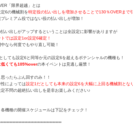
OVER「限界超越」とは
設定6の機械割を
特定役の払い出しを増加させることで130％OVERまで
超プレミアム役ではない役の払い出しが増加！
の払い出しがアップするということは全設定に影響がありますが
トでは設定1or設定6確定！
間中なら何度でもやり直し可能！
だとしても設定6と同等か元の設定6を超えるポテンシャルの機種も！
低くても105%over
の本イベントは見逃し厳禁！
と思ったらぶん回すのみ！！
特性によっては
設定1だとしても本来の設定6を大幅に上回る機械割とな
設定不問の超絶払い出しを是非お楽しみください♪
と各機種の開催スケジュールは下記をチェック！
******************************************