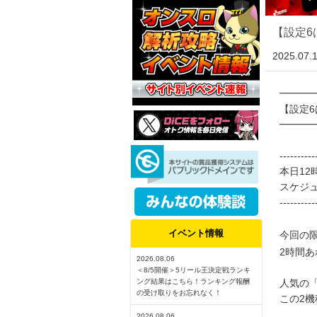
【設定6
2025.07.
━━━
【設定6
━━━
---------
本日12
スケジ
----------
イベント情報
今回の
2時間
2026.08.06
＜8/5開催＞5リール王決定戦ランキ
人気の「
ング結果はこちら！ランキング報酬
の受け取りをお忘れなく！
この2機
2026.08.06