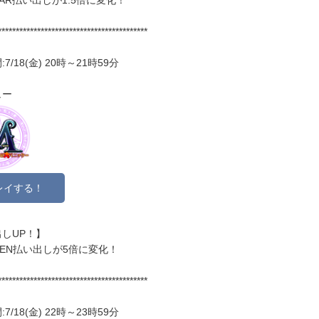
******************************************
7/18(金) 20時～21時59分
ュー
レイする！
しUP！】
EVEN払い出しが5倍に変化！
******************************************
7/18(金) 22時～23時59分