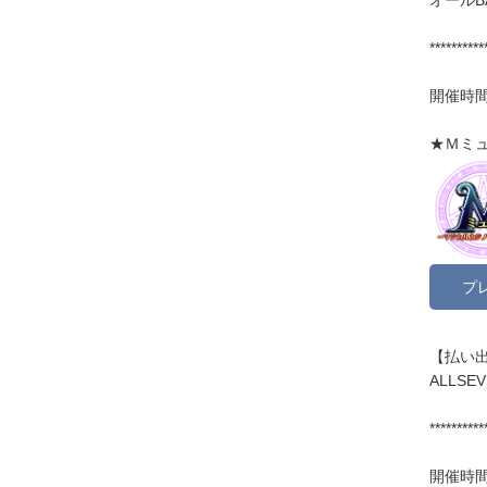
**********
開催時間:
★Ｍミ
プ
【払い出
ALLS
**********
開催時間: