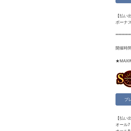
【払い出
ボーナス
**********
開催時間:
★MAXI
プ
【払い出
オール7
オールB