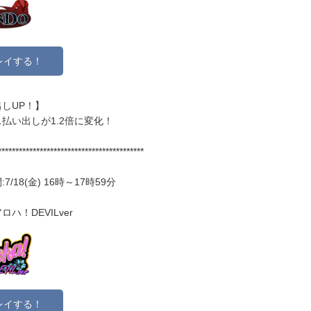
レイする！
しUP！】
払い出しが1.2倍に変化！
******************************************
7/18(金) 16時～17時59分
ハ！DEVILver
レイする！