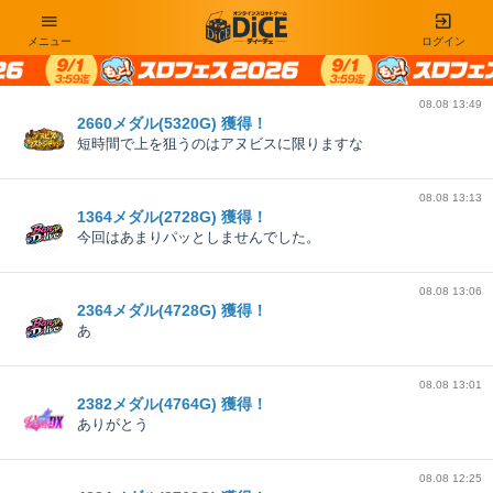
メニュー
ログイン
08.08 13:49
2660メダル(5320G) 獲得！
短時間で上を狙うのはアヌビスに限りますな
08.08 13:13
1364メダル(2728G) 獲得！
今回はあまりパッとしませんでした。
08.08 13:06
2364メダル(4728G) 獲得！
あ
08.08 13:01
2382メダル(4764G) 獲得！
ありがとう
08.08 12:25