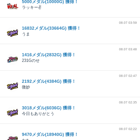
5000メダル(10000G) 獲得！
ラッキー✌️
08.07 03:59
16832メダル(33664G) 獲得！
うま
08.07 03:48
1416メダル(2832G) 獲得！
231Gのせ
08.07 02:47
2192メダル(4384G) 獲得！
微妙
08.07 02:35
3018メダル(6036G) 獲得！
今日もありがとう
08.07 02:22
9470メダル(18940G) 獲得！