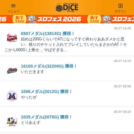
メニュー
ログイン
08.07 10:49
6907メダル(13814G) 獲得！
始めは200GくらいでATになってすぐ終わりああダメかと思
い、残りのチケット入れてプレイしていたらまさかのAT！そ
こから600G↑上乗せ… やばすぎる…
08.07 10:15
16100メダル(32200G) 獲得！
いただきます
08.07 08:50
1006メダル(2012G) 獲得！
やったぜ
08.07 08:23
1035メダル(2070G) 獲得！
とりあえず