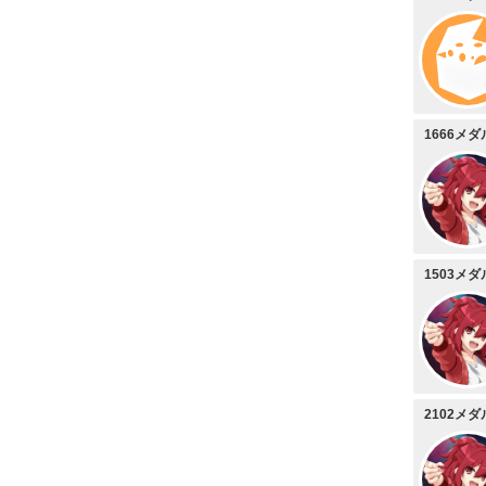
1666メダ
1503メダ
2102メダ