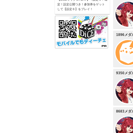
定！設定公開つき！参加券をゲット
して【設定６】をプレイ！
1896メダ
9350メダル
8683メダル