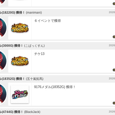
(18220G) 獲得！
(manimani)
2026
６イベントで獲得
ル(3000G) 獲得！
(こばっくすん)
2026
チケ13
(18352G) 獲得！
(五十嵐拓馬)
2026
9176メダル(18352G) 獲得！
ル(4744G) 獲得！
(BlackJack)
2026