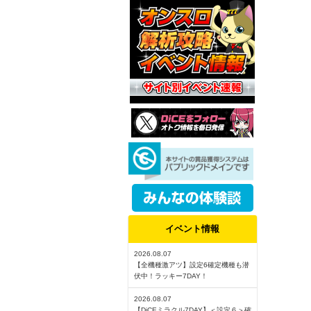
イベント情報
2026.08.07
【全機種激アツ】設定6確定機種も潜
伏中！ラッキー7DAY！
2026.08.07
【DiCEミラクル7DAY】＜設定６＞確