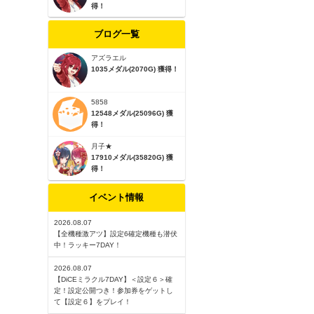
得！
ブログ一覧
アズラエル
1035メダル(2070G) 獲得！
5858
12548メダル(25096G) 獲
得！
月子★
17910メダル(35820G) 獲
得！
イベント情報
2026.08.07
【全機種激アツ】設定6確定機種も潜伏
中！ラッキー7DAY！
2026.08.07
【DiCEミラクル7DAY】＜設定６＞確
定！設定公開つき！参加券をゲットし
て【設定６】をプレイ！