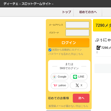
7290メ
ぷぅにゃ
7290
次回から自動的にログイン
!
パスワードを忘れた方はこちら
または
SNSでログイン
Google
LINE
yahoo
X
仮登録メールが届かない方はこちら