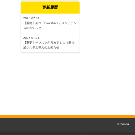
更新履歴
2026.07.31
【重要】新作「Ban D-live」メンテナン
スのお知らせ
2026.07.24
【重要】サブスク内容改定および新決
済システム導入のお知らせ
© musou