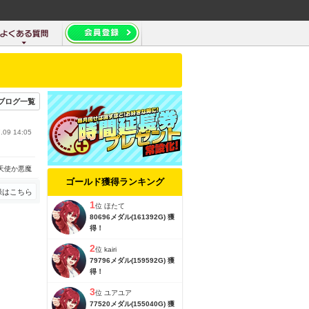
ブログ一覧
.09 14:05
天使か悪魔
ゴールド獲得ランキング
録はこちら
1
位
ほたて
80696メダル(161392G) 獲
得！
2
位
kairi
79796メダル(159592G) 獲
得！
3
位
ユアユア
77520メダル(155040G) 獲