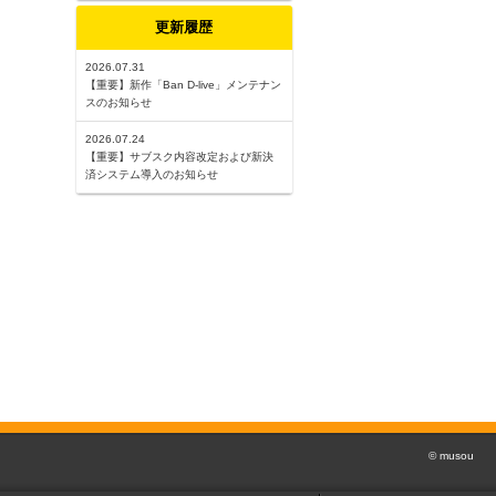
更新履歴
2026.07.31
【重要】新作「Ban D-live」メンテナン
スのお知らせ
2026.07.24
【重要】サブスク内容改定および新決
済システム導入のお知らせ
© musou