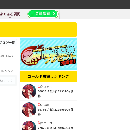
ブログ一覧
.08 23:55
バレンシア
ゴールド獲得ランキング
録はこちら
1
位
ほたて
80696メダル(161392G) 獲
得！
2
位
kairi
79796メダル(159592G) 獲
得！
3
位
ユアユア
77520メダル(155040G) 獲