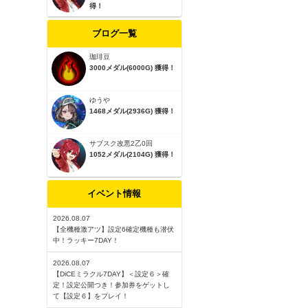
得！
ブログ一覧
珈琲豆
3000メダル(6000G) 獲得！
ゆうや
1468メダル(2936G) 獲得！
サブスク改悪2乙0回
1052メダル(2104G) 獲得！
イベント情報
2026.08.07
【全機種激アツ】設定6確定機種も潜伏
中！ラッキー7DAY！
2026.08.07
【DiCEミラクル7DAY】＜設定６＞確
定！設定公開つき！参加券をゲットし
て【設定６】をプレイ！