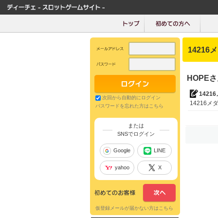
14216
HOPE
1421
次回から自動的にログイン
14216メダ
パスワードを忘れた方はこちら
または
SNSでログイン
Google
LINE
yahoo
X
仮登録メールが届かない方はこちら