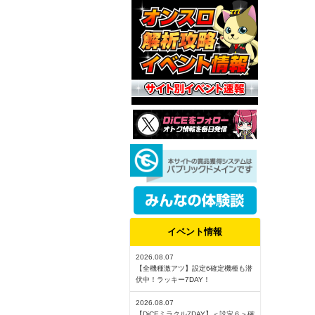
イベント情報
2026.08.07
【全機種激アツ】設定6確定機種も潜
伏中！ラッキー7DAY！
2026.08.07
【DiCEミラクル7DAY】＜設定６＞確