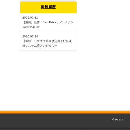
更新履歴
2026.07.31
【重要】新作「Ban D-live」メンテナン
スのお知らせ
2026.07.24
【重要】サブスク内容改定および新決
済システム導入のお知らせ
© musou