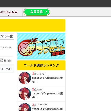
ブログ一覧
.25 15:48
桜花伝
ゴールド獲得ランキング
録はこちら
1
位
ほたて
80696メダル(161392G) 獲
得！
2
位
kairi
79796メダル(159592G) 獲
得！
3
位
ユアユア
77520メダル(155040G) 獲