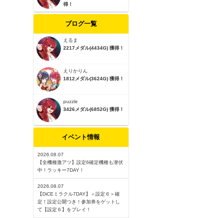
得！
ブログ一覧
えるま
2217メダル(4434G) 獲得！
えりかりん
1812メダル(3624G) 獲得！
puzzle
3426メダル(6852G) 獲得！
イベント情報
2026.08.07
【全機種激アツ】設定6確定機種も潜伏
中！ラッキー7DAY！
2026.08.07
【DiCEミラクル7DAY】＜設定６＞確
定！設定公開つき！参加券をゲットし
て【設定６】をプレイ！