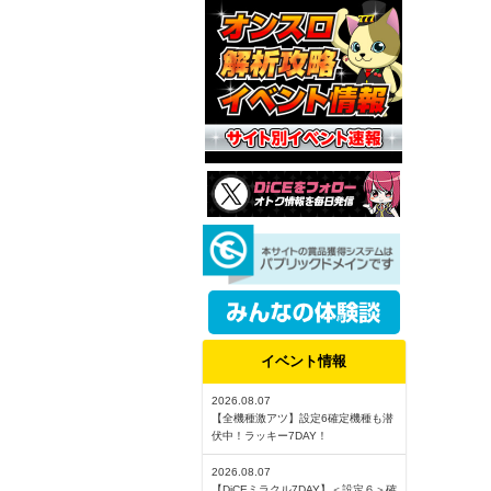
イベント情報
2026.08.07
【全機種激アツ】設定6確定機種も潜
伏中！ラッキー7DAY！
2026.08.07
【DiCEミラクル7DAY】＜設定６＞確