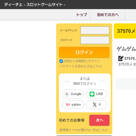
37570
ゲムゲム
3757
次回から自動的にログイン
37570メダ
パスワードを忘れた方はこちら
または
SNSでログイン
Google
LINE
yahoo
X
仮登録メールが届かない方はこちら