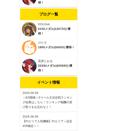
得！
ブログ一覧
KOLGok
6336メダル(12672G) 獲
得！
けたろ
1800メダル(3600G) 獲得！
花房とおる
20284メダル(40568G) 獲
得！
イベント情報
2026.08.06
＜8/5開催＞5リール王決定戦ランキン
グ結果はこちら！ランキング報酬の受
け取りをお忘れなく！
2026.08.06
【Ptエリア人気機種】Ptエリア＜設定
456確定＞！