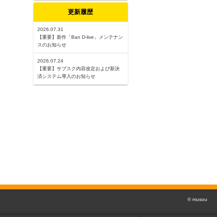
更新履歴
2026.07.31
【重要】新作「Ban D-live」メンテナン
スのお知らせ
2026.07.24
【重要】サブスク内容改定および新決
済システム導入のお知らせ
© musou