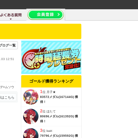
ブログ一覧
.03 12:51
ゴールド獲得ランキング
デ×ムソウ
1
位
月子★
83572メダル(167144G) 獲
録はこちら
得！
2
位
ほたて
80696メダル(161392G) 獲
得！
3
位
kairi
79796メダル(159592G) 獲