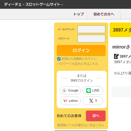
3897メ
mirro
3897
次回から自動的にログイン
3897メダル
パスワードを忘れた方はこちら
のんびり
または
SNSでログイン
Google
LINE
yahoo
X
仮登録メールが届かない方はこちら