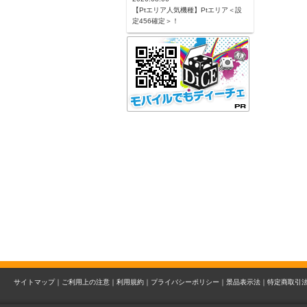
【Ptエリア人気機種】Ptエリア＜設
定456確定＞！
サイトマップ｜
ご利用上の注意｜
利用規約｜
プライバシーポリシー｜
景品表示法｜
特定商取引