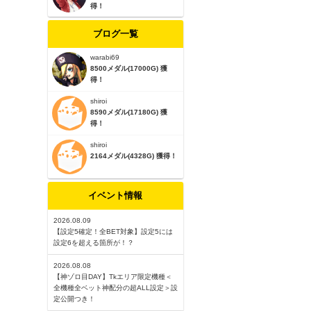
得！
ブログ一覧
warabi69
8500メダル(17000G) 獲
得！
shiroi
8590メダル(17180G) 獲
得！
shiroi
2164メダル(4328G) 獲得！
イベント情報
2026.08.09
【設定5確定！全BET対象】設定5には
設定6を超える箇所が！？
2026.08.08
【神ゾロ目DAY】Tkエリア限定機種＜
全機種全ベット神配分の超ALL設定＞設
定公開つき！