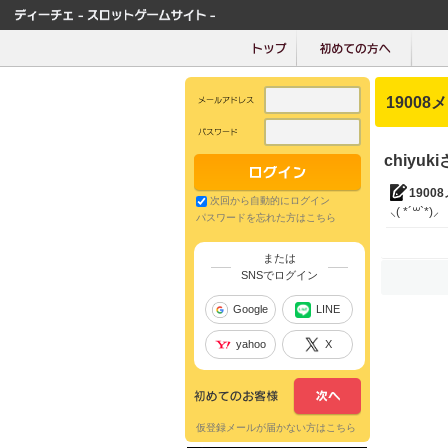
19008
chiyu
1900
次回から自動的にログイン
⸜( *´꒳`*)⸝
パスワードを忘れた方はこちら
または
SNSでログイン
Google
LINE
yahoo
X
仮登録メールが届かない方はこちら