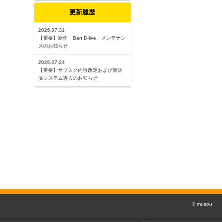
更新履歴
2026.07.31
【重要】新作「Ban D-live」メンテナン
スのお知らせ
2026.07.24
【重要】サブスク内容改定および新決
済システム導入のお知らせ
© musou