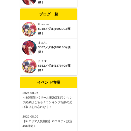
得！
ブログ一覧
thrasher
5018メダル(10036G) 獲
得！
まぁち
9007メダル(18014G) 獲
得！
月子★
6852メダル(13704G) 獲
得！
イベント情報
2026.08.06
＜8/5開催＞5リール王決定戦ランキン
グ結果はこちら！ランキング報酬の受
け取りをお忘れなく！
2026.08.06
【Ptエリア人気機種】Ptエリア＜設定
456確定＞！