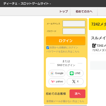
7242メ
スルメイ
7242
次回から自動的にログイン
7242メダル
パスワードを忘れた方はこちら
または
SNSでログイン
Google
LINE
yahoo
X
仮登録メールが届かない方はこちら