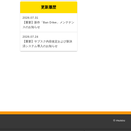
更新履歴
2026.07.31
【重要】新作「Ban D-live」メンテナン
スのお知らせ
2026.07.24
【重要】サブスク内容改定および新決
済システム導入のお知らせ
© musou