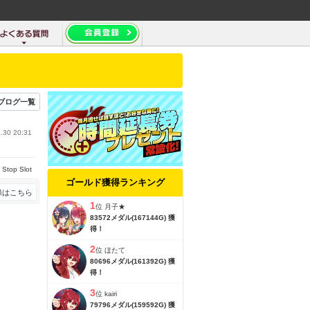
ブログ一覧
.30 20:31
top Slot
ゴールド獲得ランキング
録はこちら
1
位
月子★
83572メダル(167144G) 獲
得！
2
位
ほたて
80696メダル(161392G) 獲
得！
3
位
kairi
79796メダル(159592G) 獲