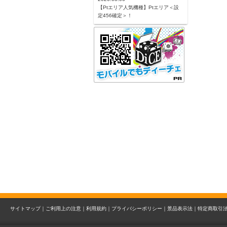
【Ptエリア人気機種】Ptエリア＜設
定456確定＞！
サイトマップ｜
ご利用上の注意｜
利用規約｜
プライバシーポリシー｜
景品表示法｜
特定商取引