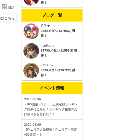
得！
日記
ブログ一覧
録はこちら
月子★
6852メダル(13704G) 獲
得！
madhand
15798メダル(31596G) 獲
得！
KOLGok
6336メダル(12672G) 獲
得！
イベント情報
2026.08.06
＜8/5開催＞5リール王決定戦ランキン
グ結果はこちら！ランキング報酬の受
け取りをお忘れなく！
2026.08.06
【Ptエリア人気機種】Ptエリア＜設定
456確定＞！