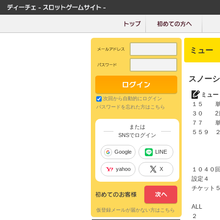
ミュー
スノーシ
ミュー
次回から自動的にログイン
１５ 
パスワードを忘れた方はこちら
３０ 2
７７ 
または
５５９ 
SNSでログイン
Google
LINE
yahoo
X
１０４０
設定４
チケット
ALL
仮登録メールが届かない方はこちら
２