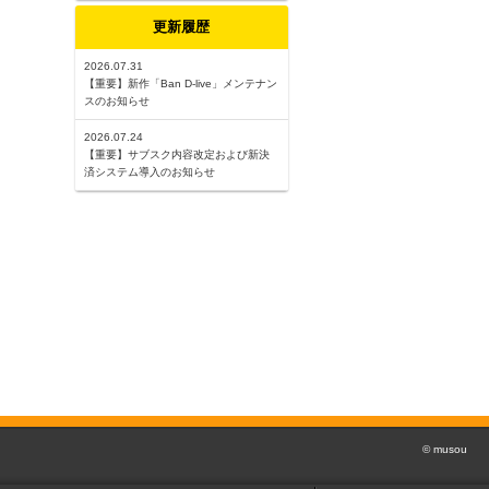
更新履歴
2026.07.31
【重要】新作「Ban D-live」メンテナン
スのお知らせ
2026.07.24
【重要】サブスク内容改定および新決
済システム導入のお知らせ
© musou