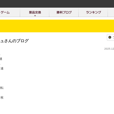
ュさんのブログ
2025.12
単
連
単
２連
回転
５枚