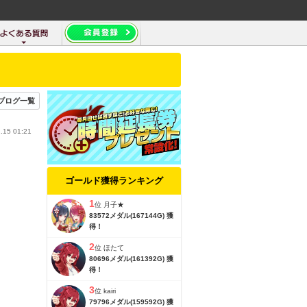
ブログ一覧
.15 01:21
ゴールド獲得ランキング
1
位
月子★
83572メダル(167144G) 獲
得！
2
位
ほたて
80696メダル(161392G) 獲
得！
3
位
kairi
79796メダル(159592G) 獲