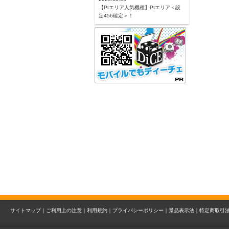
【Ptエリア人気機種】Ptエリア＜設
定456確定＞！
サイトマップ｜
ご利用上の注意｜
利用規約｜
プライバシーポリシー｜
景品表示法｜
特定商取引