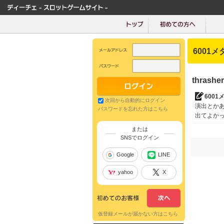
6001メ
thras
6001
次回から自動的にログイン
演出とか
パスワードを忘れた方はこちら
出てよか
または
SNSでログイン
Google
LINE
yahoo
X
仮登録メールが届かない方はこちら