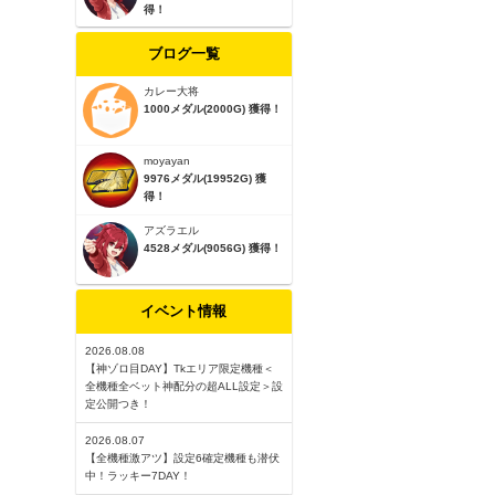
得！
ブログ一覧
カレー大将
1000メダル(2000G) 獲得！
moyayan
9976メダル(19952G) 獲
得！
アズラエル
4528メダル(9056G) 獲得！
イベント情報
2026.08.08
【神ゾロ目DAY】Tkエリア限定機種＜
全機種全ベット神配分の超ALL設定＞設
定公開つき！
2026.08.07
【全機種激アツ】設定6確定機種も潜伏
中！ラッキー7DAY！