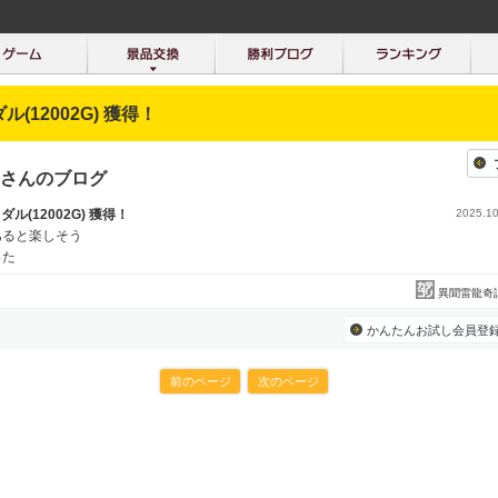
ダル(12002G) 獲得！
herさんのブログ
メダル(12002G) 獲得！
2025.10
あると楽しそう
った
異聞雷龍奇
かんたんお試し会員登
前のページ
次のページ