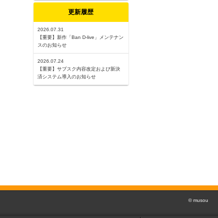
更新履歴
2026.07.31
【重要】新作「Ban D-live」メンテナン
スのお知らせ
2026.07.24
【重要】サブスク内容改定および新決
済システム導入のお知らせ
© musou