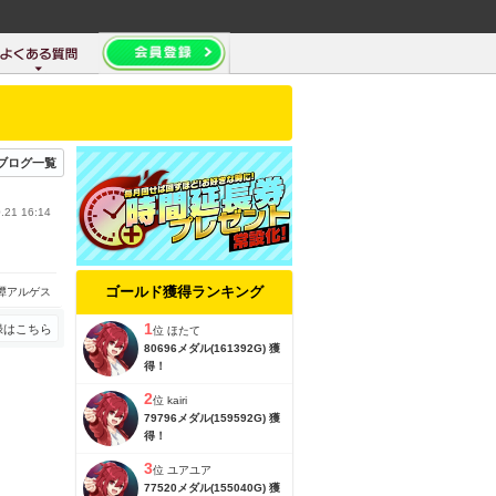
ブログ一覧
.21 16:14
ゴールド獲得ランキング
譚アルゲス
1
録はこちら
位
ほたて
80696メダル(161392G) 獲
得！
2
位
kairi
79796メダル(159592G) 獲
得！
3
位
ユアユア
77520メダル(155040G) 獲