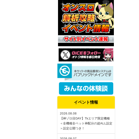
イベント情報
2026.08.08
【神ゾロ目DAY】Tkエリア限定機種
＜全機種全ベット神配分の超ALL設定
＞設定公開つき！
2026.08.07