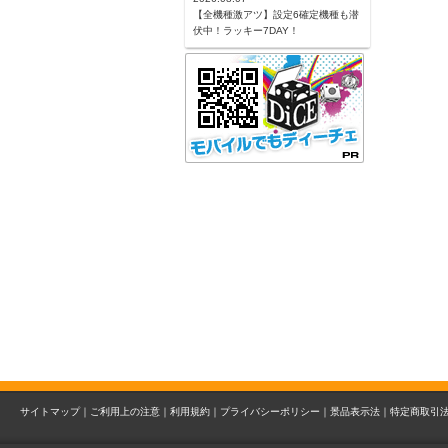
【全機種激アツ】設定6確定機種も潜
伏中！ラッキー7DAY！
サイトマップ｜
ご利用上の注意｜
利用規約｜
プライバシーポリシー｜
景品表示法｜
特定商取引