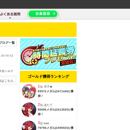
ブログ一覧
.04 00:42
少女シルク
ゴールド獲得ランキング
録はこちら
1
位
月子★
83572メダル(167144G) 獲
得！
2
位
ほたて
80696メダル(161392G) 獲
得！
3
位
kairi
79796メダル(159592G) 獲