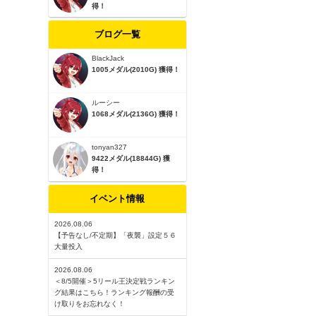
得！
ブログ一覧
BlackJack
1005メダル(2010G) 獲得！
ルーシー
1068メダル(2136G) 獲得！
tonyan327
9422メダル(18844G) 獲
得！
イベント情報
2026.08.06
【予告なし/不定期】「夜襲」設定５６
大量投入
2026.08.06
＜8/5開催＞5リール王決定戦ランキン
グ結果はこちら！ランキング報酬の受
け取りをお忘れなく！