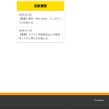
更新履歴
2026.07.31
【重要】新作「Ban D-live」メンテナン
スのお知らせ
2026.07.24
【重要】サブスク内容改定および新決
済システム導入のお知らせ
© musou