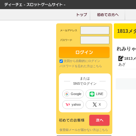
1813メ
れみりゃ
1813
次回から自動的にログイン
あざ
パスワードを忘れた方はこちら
または
SNSでログイン
Google
LINE
yahoo
X
仮登録メールが届かない方はこちら