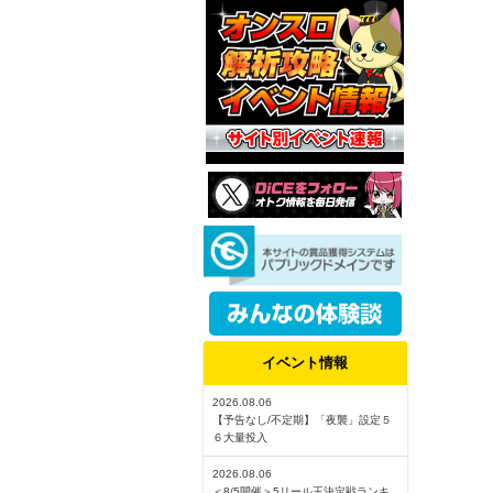
イベント情報
2026.08.06
【予告なし/不定期】「夜襲」設定５
６大量投入
2026.08.06
＜8/5開催＞5リール王決定戦ランキ