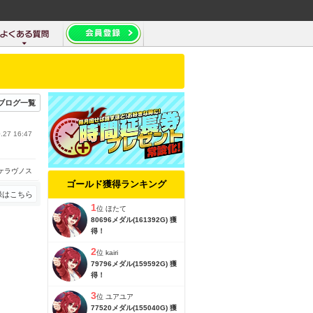
ブログ一覧
.27 16:47
osケラヴノス
ゴールド獲得ランキング
録はこちら
1
位
ほたて
80696メダル(161392G) 獲
得！
2
位
kairi
79796メダル(159592G) 獲
得！
3
位
ユアユア
77520メダル(155040G) 獲