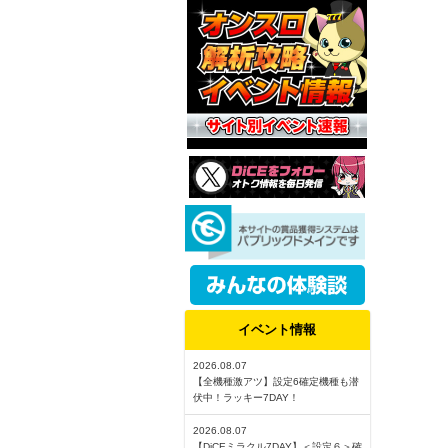
イベント情報
2026.08.07
【全機種激アツ】設定6確定機種も潜
伏中！ラッキー7DAY！
2026.08.07
【DiCEミラクル7DAY】＜設定６＞確