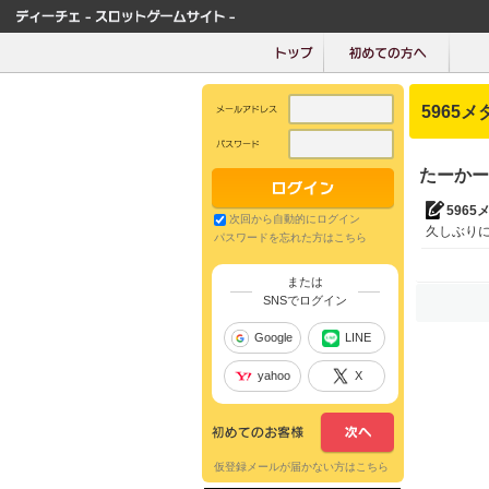
5965メ
たーかー
5965
次回から自動的にログイン
久しぶり
パスワードを忘れた方はこちら
または
SNSでログイン
Google
LINE
yahoo
X
仮登録メールが届かない方はこちら