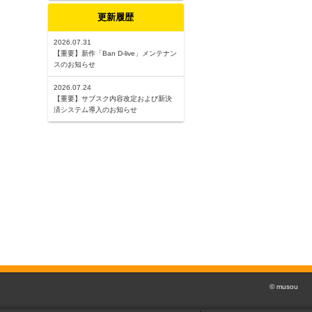
更新履歴
2026.07.31
【重要】新作「Ban D-live」メンテナン
スのお知らせ
2026.07.24
【重要】サブスク内容改定および新決
済システム導入のお知らせ
© musou