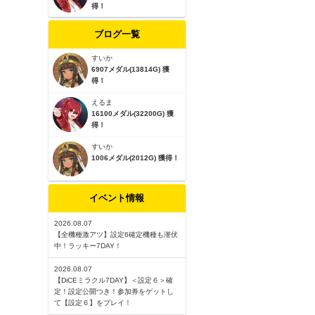
得！
ブログ一覧
すいか
6907メダル(13814G) 獲
得！
えるま
16100メダル(32200G) 獲
得！
すいか
1006メダル(2012G) 獲得！
イベント情報
2026.08.07
【全機種激アツ】設定6確定機種も潜伏
中！ラッキー7DAY！
2026.08.07
【DiCEミラクル7DAY】＜設定６＞確
定！設定公開つき！参加券をゲットし
て【設定６】をプレイ！