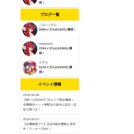
得！
ブログ一覧
こばっくすん
3080メダル(6160G) 獲得！
masakazu
7094メダル(14188G) 獲
得！
カヲル
5210メダル(10420G) 獲
得！
イベント情報
2026.08.08
【神ゾロ目DAY】Tkエリア限定機種＜
全機種全ベット神配分の超ALL設定＞設
定公開つき！
2026.08.07
【全機種激アツ】設定6確定機種も潜伏
中！ラッキー7DAY！