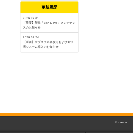
更新履歴
2026.07.31
【重要】新作「Ban D-live」メンテナン
スのお知らせ
2026.07.24
【重要】サブスク内容改定および新決
済システム導入のお知らせ
© musou