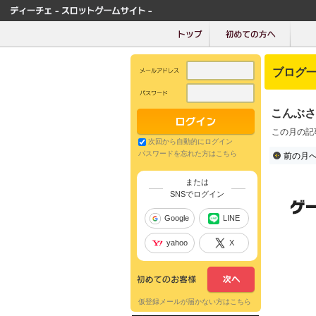
ブログ
こんぶさ
この月の記
次回から自動的にログイン
パスワードを忘れた方はこちら
前の月
または
SNSでログイン
Google
LINE
yahoo
X
仮登録メールが届かない方はこちら