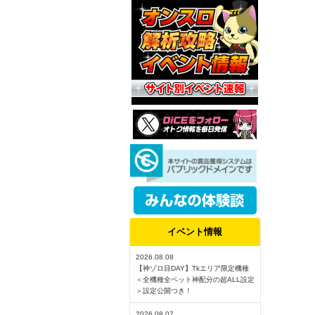
イベント情報
2026.08.08
【神ゾロ目DAY】Tkエリア限定機種
＜全機種全ベット神配分の超ALL設定
＞設定公開つき！
2026.08.07