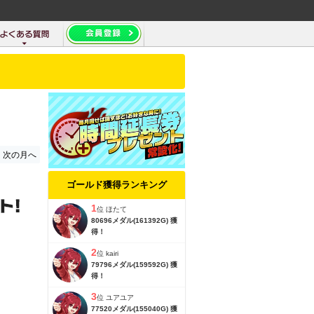
次の月へ
ゴールド獲得ランキング
1
位
ほたて
80696メダル(161392G) 獲
得！
2
位
kairi
79796メダル(159592G) 獲
得！
3
位
ユアユア
77520メダル(155040G) 獲