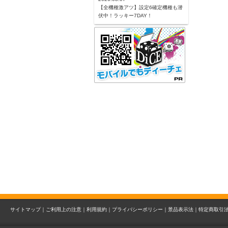
【全機種激アツ】設定6確定機種も潜
伏中！ラッキー7DAY！
サイトマップ｜
ご利用上の注意｜
利用規約｜
プライバシーポリシー｜
景品表示法｜
特定商取引