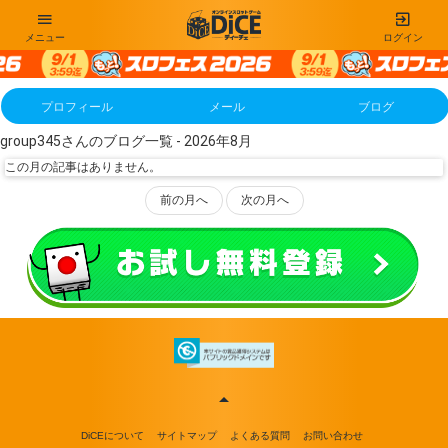
メニュー
ログイン
プロフィール
メール
ブログ
group345さんのブログ一覧 - 2026年8月
この月の記事はありません。
前の月へ
次の月へ
DiCEについて
サイトマップ
よくある質問
お問い合わせ