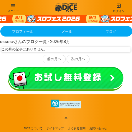
メニュー
ログイン
プロフィール
メール
ブログ
sssssvさんのブログ一覧 - 2026年8月
この月の記事はありません。
前の月へ
次の月へ
DiCEについて
サイトマップ
よくある質問
お問い合わせ