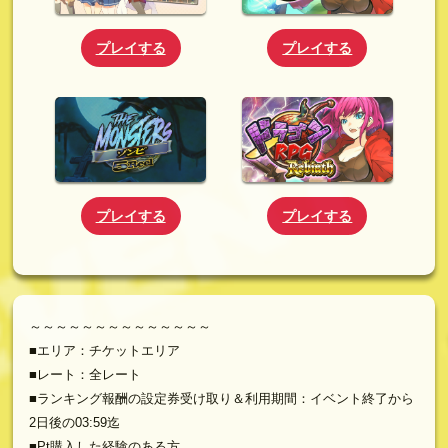
プレイする
プレイする
プレイする
プレイする
～～～～～～～～～～～～～～
■エリア：チケットエリア
■レート：全レート
■ランキング報酬の設定券受け取り＆利用期間：イベント終了から
2日後の03:59迄
■Pt購入した経験のある方