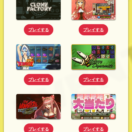
プレイする
プレイする
プレイする
プレイする
プレイする
プレイする