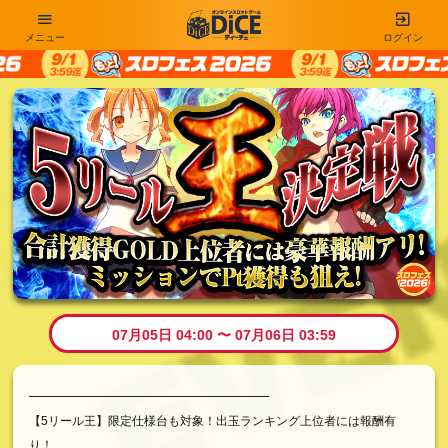
メニュー
ログイン
07月05日 04:00 〜 07月06日 03:59
━━━━━━━━━━━━━━━━━━━━
【5リール王】限定仕様台も対象！出玉ランキング上位者には報酬有
り！