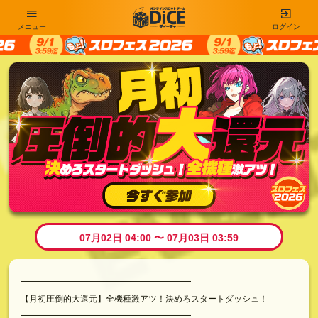
メニュー
ログイン
07月02日 04:00 〜 07月03日 03:59
━━━━━━━━━━━━━━━━━━━━
【月初圧倒的大還元】全機種激アツ！決めろスタートダッシュ！
━━━━━━━━━━━━━━━━━━━━