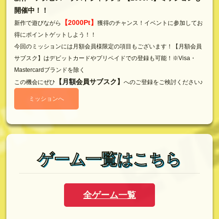
開催中！！
【2000Pt】
新作で遊びながら
獲得のチャンス！イベントに参加してお
得にポイントゲットしよう！！
今回のミッションには月額会員様限定の項目もございます！【月額会員
サブスク】はデビットカードやプリペイドでの登録も可能！※Visa・
Mastercardブランドを除く
【月額会員サブスク】
この機会にぜひ
へのご登録をご検討ください♪
ミッションへ
ゲーム一覧はこちら
全ゲーム一覧