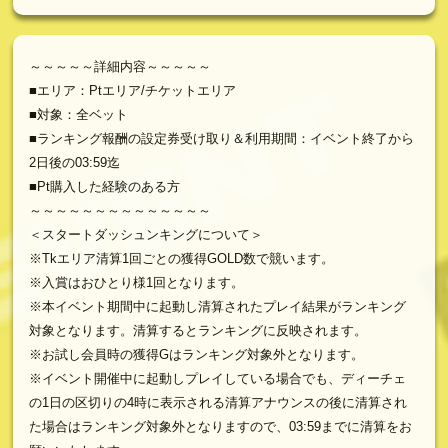
～～～～～詳細内容～～～～～
■エリア：Ptエリア/チケットエリア
■対象：全ベット
■ランキング報酬の設定券受け取り＆利用期間：イベント終了から
2日後の03:59迄
■Pt購入した経験のある方
～～～～～～～～～～～～～～
＜スタートダッシュンキングについて＞
※Tkエリア清算1回ごとの獲得GOLD数で競います。
※入賞はおひとり様1回となります。
※本イベント期間中に起動し清算されたプレイ結果がランキング
対象となります。清算するとランキングに反映されます。
※お試し会員時の獲得Gはランキング対象外となります。
※イベント開催中に起動しプレイしている場合でも、ディーチェ
の1日の区切りの4時に表示される清算アナウンスの後に清算され
た場合はランキング対象外となりますので、03:59までに清算をお